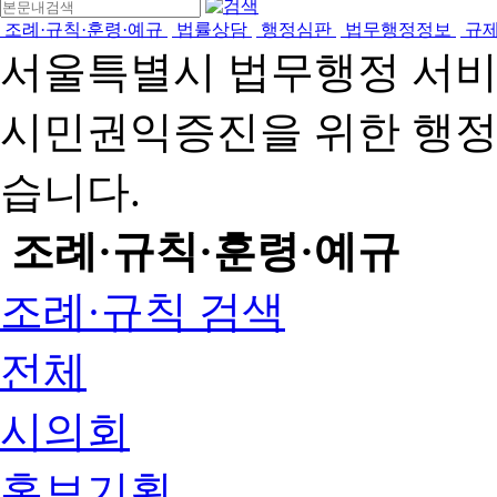
조례·규칙·훈령·예규
법률상담
행정심판
법무행정정보
규
서울특별시 법무행정 서
시민권익증진을 위한 행
습니다.
조례·규칙·훈령·예규
조례·규칙 검색
전체
시의회
홍보기획