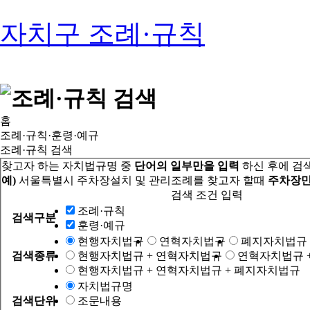
자치구 조례·규칙
홈
조례·규칙·훈령·예규
조례·규칙 검색
찾고자 하는 자치법규명 중
단어의 일부만을 입력
하신 후에 검
예)
서울특별시 주차장설치 및 관리조례를 찾고자 할때
주차장만
검색 조건 입력
조례·규칙
검색구분
훈령·예규
현행자치법규
연혁자치법규
폐지자치법규
검색종류
현행자치법규 + 연혁자치법규
연혁자치법규 
현행자치법규 + 연혁자치법규 + 폐지자치법규
자치법규명
검색단위
조문내용