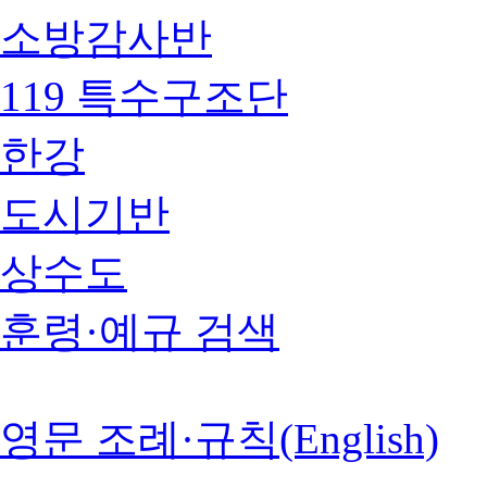
소방감사반
119 특수구조단
한강
도시기반
상수도
훈령·예규 검색
영문 조례·규칙(English)