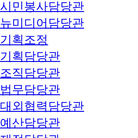
시민봉사담당관
뉴미디어담당관
기획조정
기획담당관
조직담당관
법무담당관
대외협력담당관
예산담당관