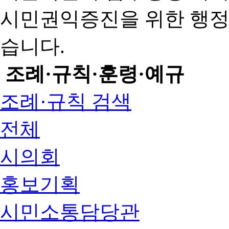
시민권익증진을 위한 행
습니다.
조례·규칙·훈령·예규
조례·규칙 검색
전체
시의회
홍보기획
시민소통담당관