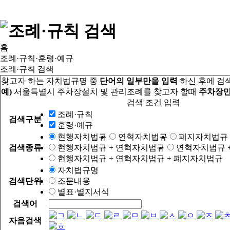
홈
조례·규칙·훈령·예규
조례·규칙 검색
찾고자 하는 자치법규명 중
단어의 일부만을 입력
하신 후에 검
예)
서울특별시 주차장설치 및 관리조례를 찾고자 할때
주차장만
검색 조건 입력
조례·규칙
검색구분
훈령·예규
현행자치법규
연혁자치법규
폐지자치법규
검색종류
현행자치법규 + 연혁자치법규
연혁자치법규 
현행자치법규 + 연혁자치법규 + 폐지자치법규
자치법규명
검색단위
조문내용
별표·별지서식
검색어
자음검색