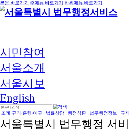
본문 바로가기
주메뉴 바로가기
하위메뉴 바로가기
시민참여
서울소개
서울시보
English
조례·규칙·훈령·예규
법률상담
행정심판
법무행정정보
규
서울특별시 법무행정 서