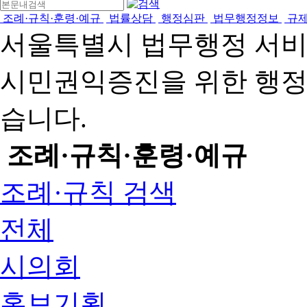
조례·규칙·훈령·예규
법률상담
행정심판
법무행정정보
규
서울특별시 법무행정 서
시민권익증진을 위한 행
습니다.
조례·규칙·훈령·예규
조례·규칙 검색
전체
시의회
홍보기획