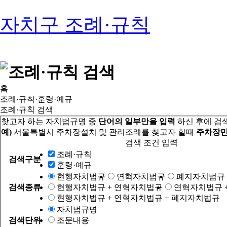
자치구 조례·규칙
홈
조례·규칙·훈령·예규
조례·규칙 검색
찾고자 하는 자치법규명 중
단어의 일부만을 입력
하신 후에 검
예)
서울특별시 주차장설치 및 관리조례를 찾고자 할때
주차장만
검색 조건 입력
조례·규칙
검색구분
훈령·예규
현행자치법규
연혁자치법규
폐지자치법규
검색종류
현행자치법규 + 연혁자치법규
연혁자치법규 
현행자치법규 + 연혁자치법규 + 폐지자치법규
자치법규명
검색단위
조문내용