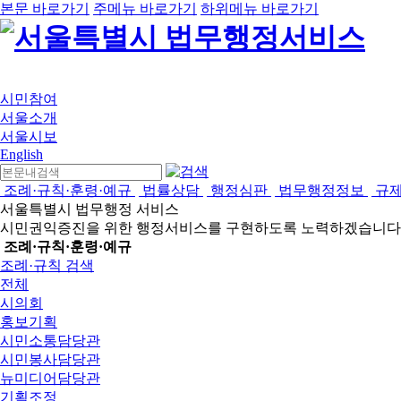
본문 바로가기
주메뉴 바로가기
하위메뉴 바로가기
시민참여
서울소개
서울시보
English
조례·규칙·훈령·예규
법률상담
행정심판
법무행정정보
규
서울특별시 법무행정 서비스
시민권익증진을 위한 행정서비스를 구현하도록 노력하겠습니다
조례·규칙·훈령·예규
조례·규칙 검색
전체
시의회
홍보기획
시민소통담당관
시민봉사담당관
뉴미디어담당관
기획조정