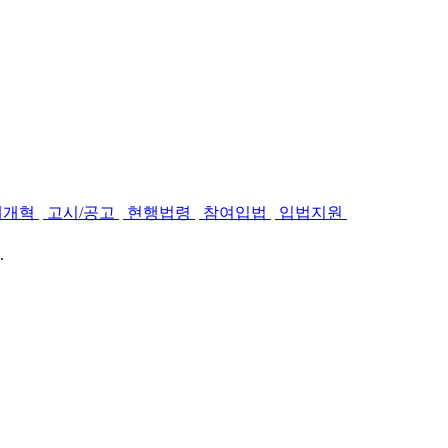
제개혁
고시/공고
현행법령
참여입법
입법지원
.