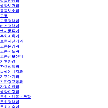
식품안전과
생활보건과
동물보호과
교통
교통정책과
버스정책과
택시물류과
주차계획과
보행자전거과
교통운영과
교통지도과
교통정보센터
기후환경
환경정책과
녹색에너지과
기후대기과
친환경교통과
자원순환과
생활환경과
문화ㆍ체육ㆍ관광
문화정책과
문화예술과