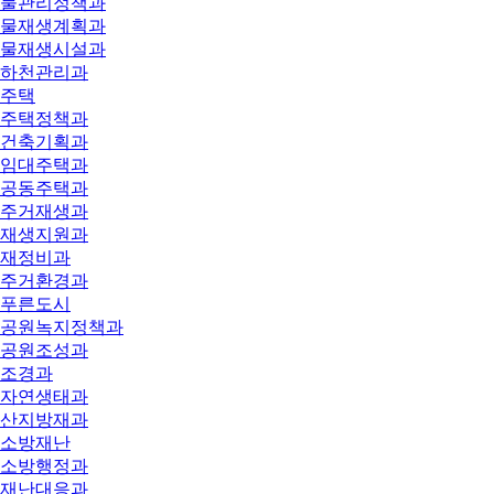
물관리정책과
물재생계획과
물재생시설과
하천관리과
주택
주택정책과
건축기획과
임대주택과
공동주택과
주거재생과
재생지원과
재정비과
주거환경과
푸른도시
공원녹지정책과
공원조성과
조경과
자연생태과
산지방재과
소방재난
소방행정과
재난대응과