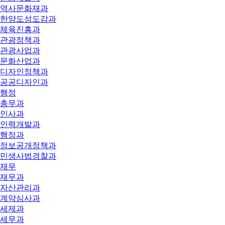
역사문화재과
한양도성도감과
체육진흥과
관광정책과
관광사업과
문화산업과
디자인정책과
공공디자인과
행정
총무과
인사과
인력개발과
행정과
정보공개정책과
민생사법경찰과
재무
재무과
자산관리과
계약심사과
세제과
세무과