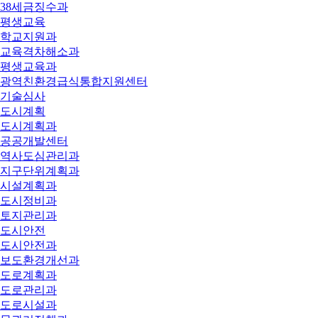
38세금징수과
평생교육
학교지원과
교육격차해소과
평생교육과
광역친환경급식통합지원센터
기술심사
도시계획
도시계획과
공공개발센터
역사도심관리과
지구단위계획과
시설계획과
도시정비과
토지관리과
도시안전
도시안전과
보도환경개선과
도로계획과
도로관리과
도로시설과