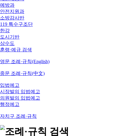
예방과
안전지원과
소방감사반
119 특수구조단
한강
도시기반
상수도
훈령·예규 검색
영문 조례·규칙(English)
중문 조례·규칙(中文)
입법예고
시장발의 입법예고
의원발의 입법예고
행정예고
자치구 조례·규칙