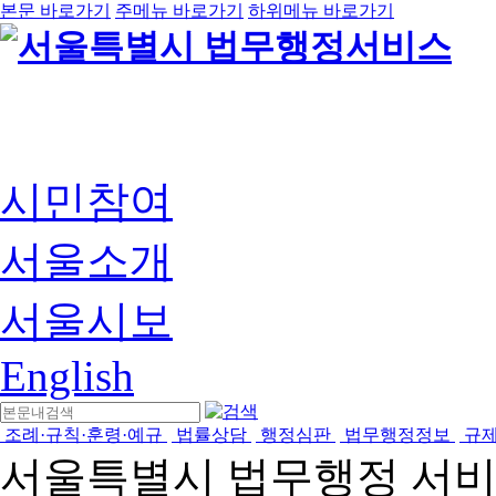
본문 바로가기
주메뉴 바로가기
하위메뉴 바로가기
시민참여
서울소개
서울시보
English
조례·규칙·훈령·예규
법률상담
행정심판
법무행정정보
규
서울특별시 법무행정 서