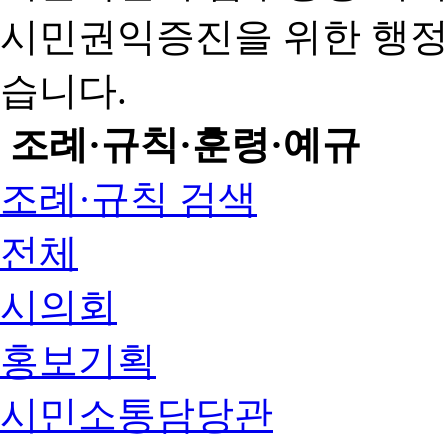
시민권익증진을 위한 행
습니다.
조례·규칙·훈령·예규
조례·규칙 검색
전체
시의회
홍보기획
시민소통담당관