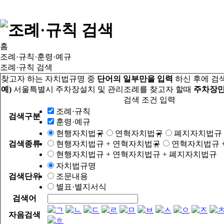
홈
조례·규칙·훈령·예규
조례·규칙 검색
찾고자 하는 자치법규명 중
단어의 일부만을 입력
하신 후에 검
예)
서울특별시 주차장설치 및 관리조례를 찾고자 할때
주차장만
검색 조건 입력
조례·규칙
검색구분
훈령·예규
현행자치법규
연혁자치법규
폐지자치법규
검색종류
현행자치법규 + 연혁자치법규
연혁자치법규 
현행자치법규 + 연혁자치법규 + 폐지자치법규
자치법규명
검색단위
조문내용
별표·별지서식
검색어
자음검색