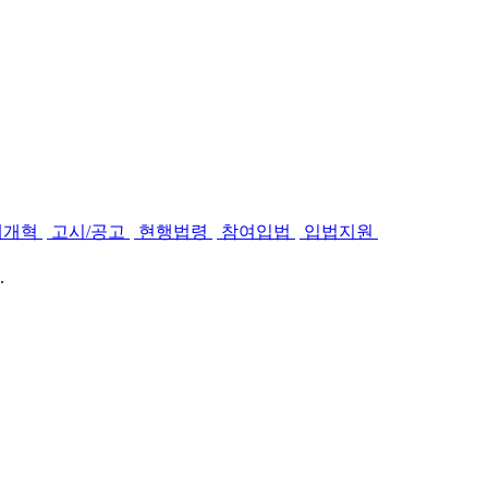
제개혁
고시/공고
현행법령
참여입법
입법지원
.