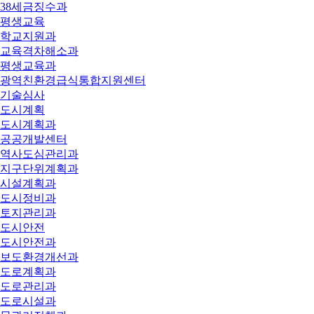
38세금징수과
평생교육
학교지원과
교육격차해소과
평생교육과
광역친환경급식통합지원센터
기술심사
도시계획
도시계획과
공공개발센터
역사도심관리과
지구단위계획과
시설계획과
도시정비과
토지관리과
도시안전
도시안전과
보도환경개선과
도로계획과
도로관리과
도로시설과