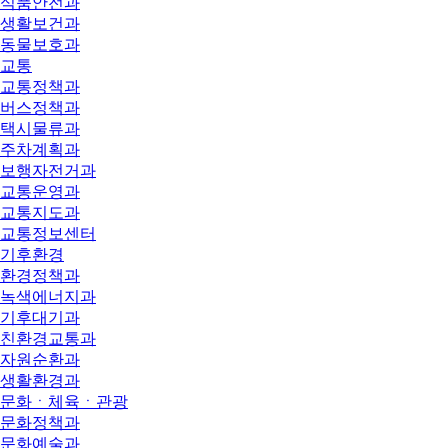
식품안전과
생활보건과
동물보호과
교통
교통정책과
버스정책과
택시물류과
주차계획과
보행자전거과
교통운영과
교통지도과
교통정보센터
기후환경
환경정책과
녹색에너지과
기후대기과
친환경교통과
자원순환과
생활환경과
문화ㆍ체육ㆍ관광
문화정책과
문화예술과