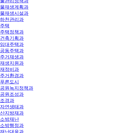
물관리정책과
물재생계획과
물재생시설과
하천관리과
주택
주택정책과
건축기획과
임대주택과
공동주택과
주거재생과
재생지원과
재정비과
주거환경과
푸른도시
공원녹지정책과
공원조성과
조경과
자연생태과
산지방재과
소방재난
소방행정과
재난대응과