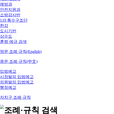
예방과
안전지원과
소방감사반
119 특수구조단
한강
도시기반
상수도
훈령·예규 검색
영문 조례·규칙(English)
중문 조례·규칙(中文)
입법예고
시장발의 입법예고
의원발의 입법예고
행정예고
자치구 조례·규칙