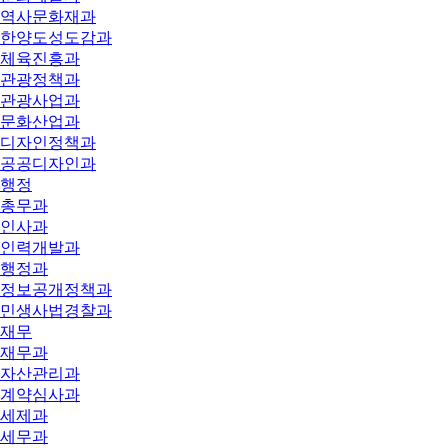
역사문화재과
한양도성도감과
체육진흥과
관광정책과
관광사업과
문화산업과
디자인정책과
공공디자인과
행정
총무과
인사과
인력개발과
행정과
정보공개정책과
민생사법경찰과
재무
재무과
자산관리과
계약심사과
세제과
세무과