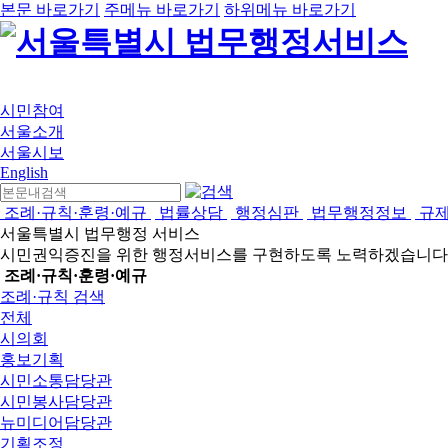
본문 바로가기
주메뉴 바로가기
하위메뉴 바로가기
시민참여
서울소개
서울시보
English
조례·규칙·훈령·예규
법률상담
행정심판
법무행정정보
규
서울특별시 법무행정 서비스
시민권익증진을 위한 행정서비스를 구현하도록 노력하겠습니다
조례·규칙·훈령·예규
조례·규칙 검색
전체
시의회
홍보기획
시민소통담당관
시민봉사담당관
뉴미디어담당관
기획조정