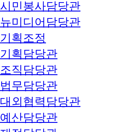
시민봉사담당관
뉴미디어담당관
기획조정
기획담당관
조직담당관
법무담당관
대외협력담당관
예산담당관