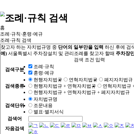
홈
조례·규칙·훈령·예규
조례·규칙 검색
찾고자 하는 자치법규명 중
단어의 일부만을 입력
하신 후에 검
예)
서울특별시 주차장설치 및 관리조례를 찾고자 할때
주차장만
검색 조건 입력
조례·규칙
검색구분
훈령·예규
현행자치법규
연혁자치법규
폐지자치법규
검색종류
현행자치법규 + 연혁자치법규
연혁자치법규 
현행자치법규 + 연혁자치법규 + 폐지자치법규
자치법규명
검색단위
조문내용
별표·별지서식
검색어
자음검색