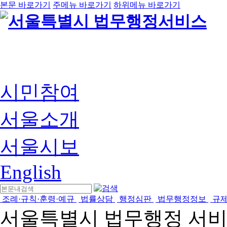
본문 바로가기
주메뉴 바로가기
하위메뉴 바로가기
시민참여
서울소개
서울시보
English
조례·규칙·훈령·예규
법률상담
행정심판
법무행정정보
규
서울특별시 법무행정 서