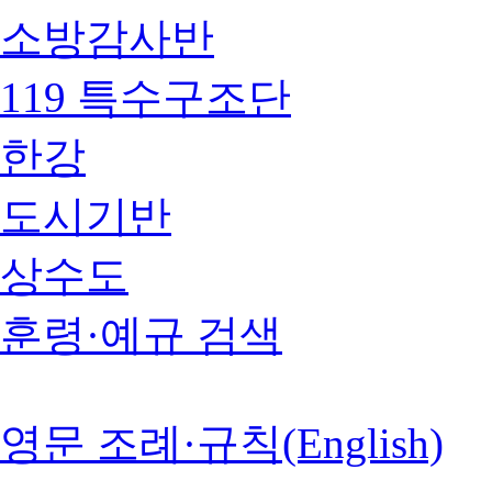
소방감사반
119 특수구조단
한강
도시기반
상수도
훈령·예규 검색
영문 조례·규칙(English)