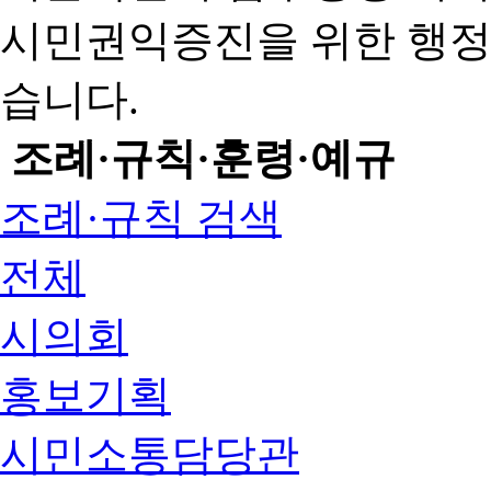
시민권익증진을 위한 행
습니다.
조례·규칙·훈령·예규
조례·규칙 검색
전체
시의회
홍보기획
시민소통담당관