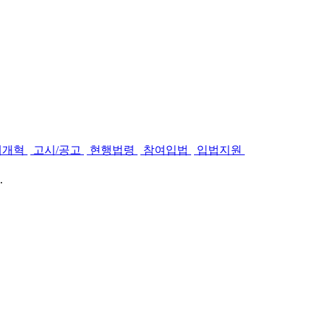
제개혁
고시/공고
현행법령
참여입법
입법지원
.