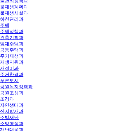
물관리정책과
물재생계획과
물재생시설과
하천관리과
주택
주택정책과
건축기획과
임대주택과
공동주택과
주거재생과
재생지원과
재정비과
주거환경과
푸른도시
공원녹지정책과
공원조성과
조경과
자연생태과
산지방재과
소방재난
소방행정과
재난대응과