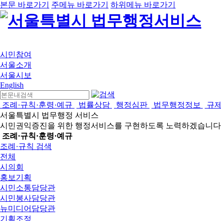
본문 바로가기
주메뉴 바로가기
하위메뉴 바로가기
시민참여
서울소개
서울시보
English
조례·규칙·훈령·예규
법률상담
행정심판
법무행정정보
규
서울특별시 법무행정 서비스
시민권익증진을 위한 행정서비스를 구현하도록 노력하겠습니다
조례·규칙·훈령·예규
조례·규칙 검색
전체
시의회
홍보기획
시민소통담당관
시민봉사담당관
뉴미디어담당관
기획조정