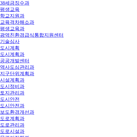
38세금징수과
평생교육
학교지원과
교육격차해소과
평생교육과
광역친환경급식통합지원센터
기술심사
도시계획
도시계획과
공공개발센터
역사도심관리과
지구단위계획과
시설계획과
도시정비과
토지관리과
도시안전
도시안전과
보도환경개선과
도로계획과
도로관리과
도로시설과