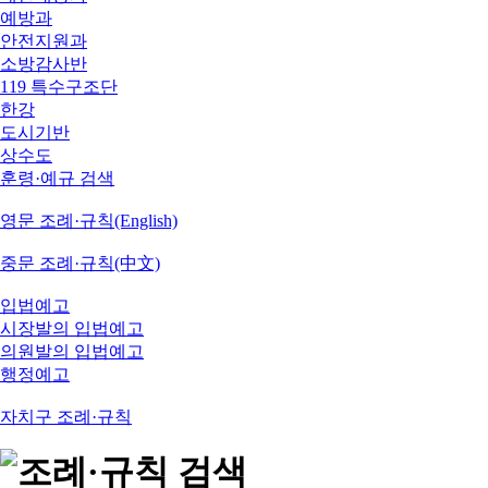
예방과
안전지원과
소방감사반
119 특수구조단
한강
도시기반
상수도
훈령·예규 검색
영문 조례·규칙(English)
중문 조례·규칙(中文)
입법예고
시장발의 입법예고
의원발의 입법예고
행정예고
자치구 조례·규칙