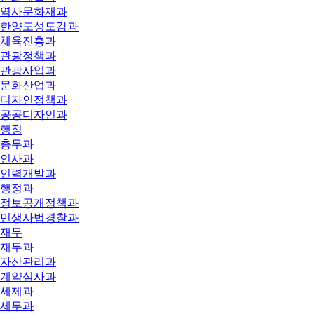
역사문화재과
한양도성도감과
체육진흥과
관광정책과
관광사업과
문화산업과
디자인정책과
공공디자인과
행정
총무과
인사과
인력개발과
행정과
정보공개정책과
민생사법경찰과
재무
재무과
자산관리과
계약심사과
세제과
세무과