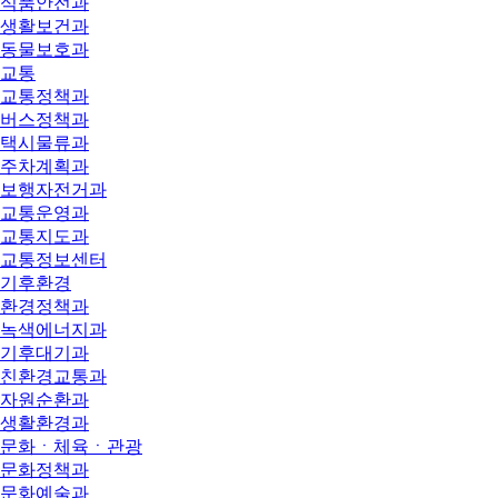
식품안전과
생활보건과
동물보호과
교통
교통정책과
버스정책과
택시물류과
주차계획과
보행자전거과
교통운영과
교통지도과
교통정보센터
기후환경
환경정책과
녹색에너지과
기후대기과
친환경교통과
자원순환과
생활환경과
문화ㆍ체육ㆍ관광
문화정책과
문화예술과