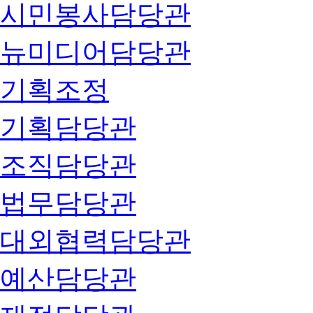
시민봉사담당관
뉴미디어담당관
기획조정
기획담당관
조직담당관
법무담당관
대외협력담당관
예산담당관