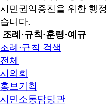
시민권익증진을 위한 행
습니다.
조례·규칙·훈령·예규
조례·규칙 검색
전체
시의회
홍보기획
시민소통담당관