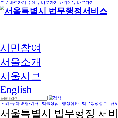
본문 바로가기
주메뉴 바로가기
하위메뉴 바로가기
시민참여
서울소개
서울시보
English
조례·규칙·훈령·예규
법률상담
행정심판
법무행정정보
규
서울특별시 법무행정 서