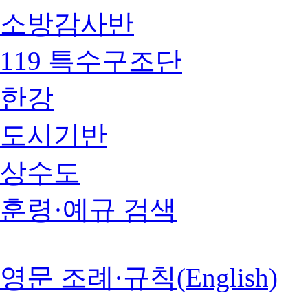
소방감사반
119 특수구조단
한강
도시기반
상수도
훈령·예규 검색
영문 조례·규칙(English)