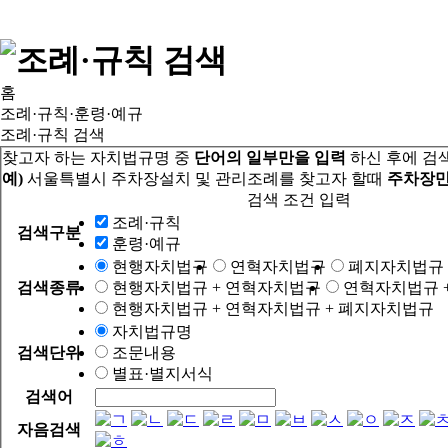
홈
조례·규칙·훈령·예규
조례·규칙 검색
찾고자 하는 자치법규명 중
단어의 일부만을 입력
하신 후에 검
예)
서울특별시 주차장설치 및 관리조례를 찾고자 할때
주차장만
검색 조건 입력
조례·규칙
검색구분
훈령·예규
현행자치법규
연혁자치법규
폐지자치법규
검색종류
현행자치법규 + 연혁자치법규
연혁자치법규 
현행자치법규 + 연혁자치법규 + 폐지자치법규
자치법규명
검색단위
조문내용
별표·별지서식
검색어
자음검색