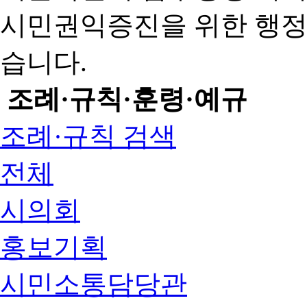
시민권익증진을 위한 행
습니다.
조례·규칙·훈령·예규
조례·규칙 검색
전체
시의회
홍보기획
시민소통담당관