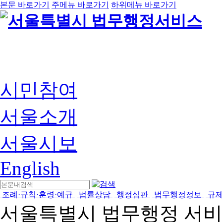
본문 바로가기
주메뉴 바로가기
하위메뉴 바로가기
시민참여
서울소개
서울시보
English
조례·규칙·훈령·예규
법률상담
행정심판
법무행정정보
규
서울특별시 법무행정 서