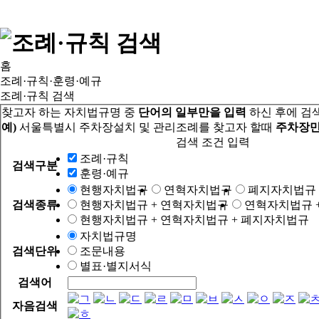
홈
조례·규칙·훈령·예규
조례·규칙 검색
찾고자 하는 자치법규명 중
단어의 일부만을 입력
하신 후에 검
예)
서울특별시 주차장설치 및 관리조례를 찾고자 할때
주차장만
검색 조건 입력
조례·규칙
검색구분
훈령·예규
현행자치법규
연혁자치법규
폐지자치법규
검색종류
현행자치법규 + 연혁자치법규
연혁자치법규 
현행자치법규 + 연혁자치법규 + 폐지자치법규
자치법규명
검색단위
조문내용
별표·별지서식
검색어
자음검색