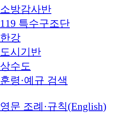
소방감사반
119 특수구조단
한강
도시기반
상수도
훈령·예규 검색
영문 조례·규칙(English)