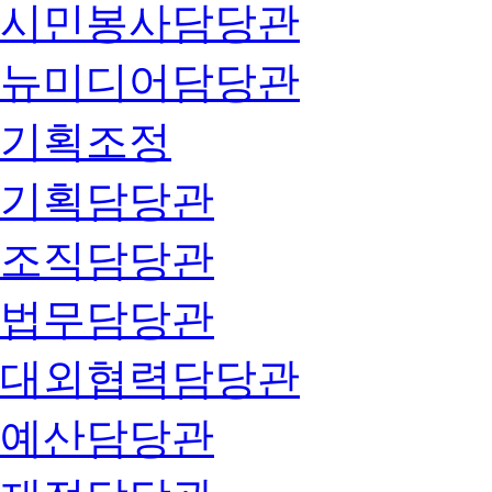
시민봉사담당관
뉴미디어담당관
기획조정
기획담당관
조직담당관
법무담당관
대외협력담당관
예산담당관