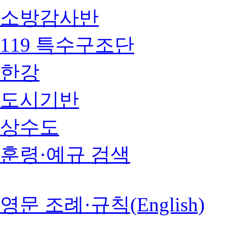
소방감사반
119 특수구조단
한강
도시기반
상수도
훈령·예규 검색
영문 조례·규칙(English)