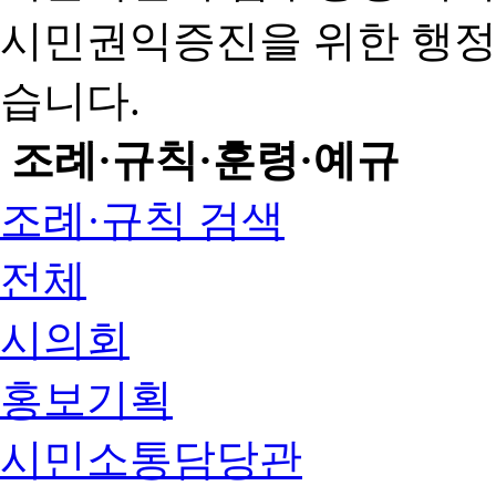
시민권익증진을 위한 행
습니다.
조례·규칙·훈령·예규
조례·규칙 검색
전체
시의회
홍보기획
시민소통담당관