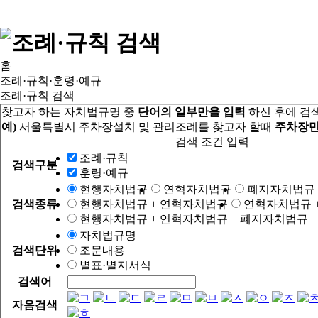
홈
조례·규칙·훈령·예규
조례·규칙 검색
찾고자 하는 자치법규명 중
단어의 일부만을 입력
하신 후에 검
예)
서울특별시 주차장설치 및 관리조례를 찾고자 할때
주차장만
검색 조건 입력
조례·규칙
검색구분
훈령·예규
현행자치법규
연혁자치법규
폐지자치법규
검색종류
현행자치법규 + 연혁자치법규
연혁자치법규 
현행자치법규 + 연혁자치법규 + 폐지자치법규
자치법규명
검색단위
조문내용
별표·별지서식
검색어
자음검색