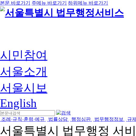
본문 바로가기
주메뉴 바로가기
하위메뉴 바로가기
시민참여
서울소개
서울시보
English
조례·규칙·훈령·예규
법률상담
행정심판
법무행정정보
규
서울특별시 법무행정 서