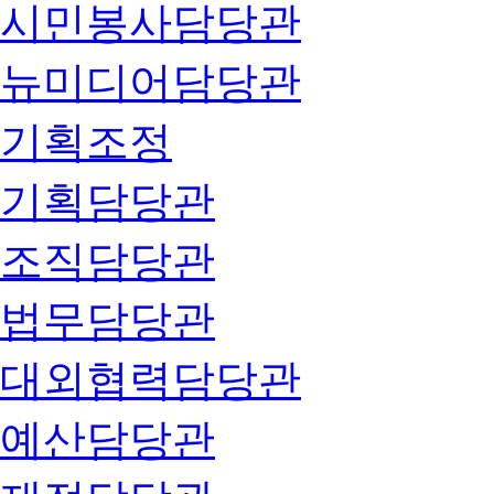
시민봉사담당관
뉴미디어담당관
기획조정
기획담당관
조직담당관
법무담당관
대외협력담당관
예산담당관