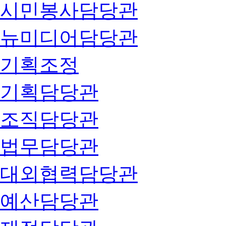
시민봉사담당관
뉴미디어담당관
기획조정
기획담당관
조직담당관
법무담당관
대외협력담당관
예산담당관