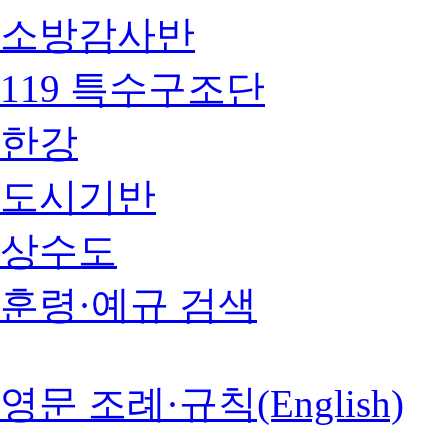
소방감사반
119 특수구조단
한강
도시기반
상수도
훈령·예규 검색
영문 조례·규칙(English)