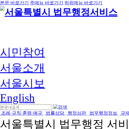
본문 바로가기
주메뉴 바로가기
하위메뉴 바로가기
시민참여
서울소개
서울시보
English
조례·규칙·훈령·예규
법률상담
행정심판
법무행정정보
규
서울특별시 법무행정 서