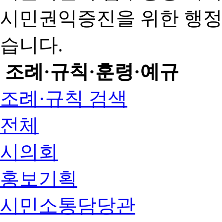
시민권익증진을 위한 행
습니다.
조례·규칙·훈령·예규
조례·규칙 검색
전체
시의회
홍보기획
시민소통담당관