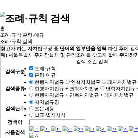
홈
조례·규칙·훈령·예규
조례·규칙 검색
찾고자 하는 자치법규명 중
단어의 일부만을 입력
하신 후에 검
예)
서울특별시 주차장설치 및 관리조례를 찾고자 할때
주차장만
검색 조건 입력
조례·규칙
검색구분
훈령·예규
현행자치법규
연혁자치법규
폐지자치법규
검색종류
현행자치법규 + 연혁자치법규
연혁자치법규 
현행자치법규 + 연혁자치법규 + 폐지자치법규
자치법규명
검색단위
조문내용
별표·별지서식
검색어
자음검색