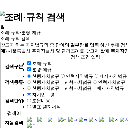
홈
조례·규칙·훈령·예규
조례·규칙 검색
찾고자 하는 자치법규명 중
단어의 일부만을 입력
하신 후에 검
예)
서울특별시 주차장설치 및 관리조례를 찾고자 할때
주차장만
검색 조건 입력
조례·규칙
검색구분
훈령·예규
현행자치법규
연혁자치법규
폐지자치법규
검색종류
현행자치법규 + 연혁자치법규
연혁자치법규 
현행자치법규 + 연혁자치법규 + 폐지자치법규
자치법규명
검색단위
조문내용
별표·별지서식
검색어
자음검색