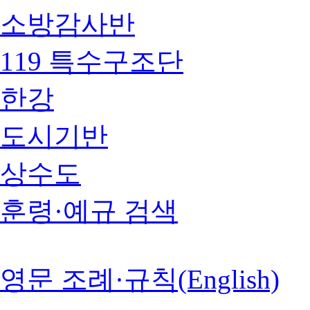
소방감사반
119 특수구조단
한강
도시기반
상수도
훈령·예규 검색
영문 조례·규칙(English)