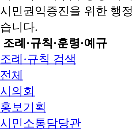
시민권익증진을 위한 행
습니다.
조례·규칙·훈령·예규
조례·규칙 검색
전체
시의회
홍보기획
시민소통담당관