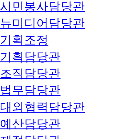
시민봉사담당관
뉴미디어담당관
기획조정
기획담당관
조직담당관
법무담당관
대외협력담당관
예산담당관