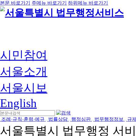
본문 바로가기
주메뉴 바로가기
하위메뉴 바로가기
시민참여
서울소개
서울시보
English
조례·규칙·훈령·예규
법률상담
행정심판
법무행정정보
규
서울특별시 법무행정 서