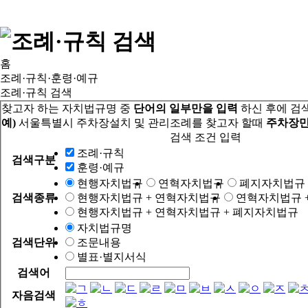
홈
조례·규칙·훈령·예규
조례·규칙 검색
찾고자 하는 자치법규명 중
단어의 일부만을 입력
하신 후에 검
예)
서울특별시 주차장설치 및 관리조례를 찾고자 할때
주차장만
검색 조건 입력
조례·규칙
검색구분
훈령·예규
현행자치법규
연혁자치법규
폐지자치법규
검색종류
현행자치법규 + 연혁자치법규
연혁자치법규 
현행자치법규 + 연혁자치법규 + 폐지자치법규
자치법규명
검색단위
조문내용
별표·별지서식
검색어
자음검색