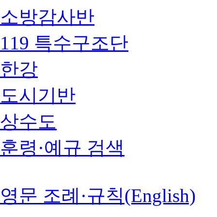
소방감사반
119 특수구조단
한강
도시기반
상수도
훈령·예규 검색
영문 조례·규칙(English)