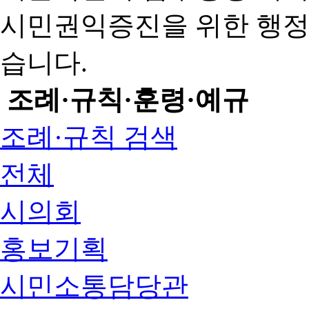
시민권익증진을 위한 행
습니다.
조례·규칙·훈령·예규
조례·규칙 검색
전체
시의회
홍보기획
시민소통담당관