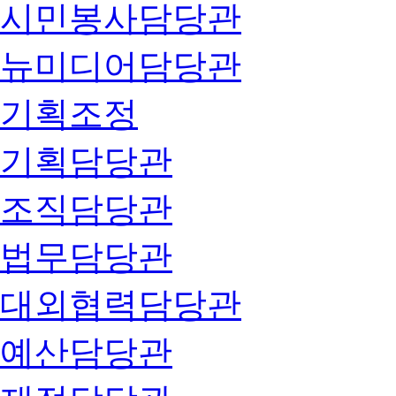
시민봉사담당관
뉴미디어담당관
기획조정
기획담당관
조직담당관
법무담당관
대외협력담당관
예산담당관