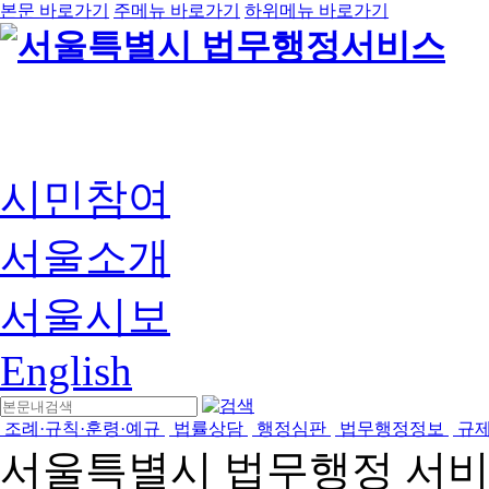
본문 바로가기
주메뉴 바로가기
하위메뉴 바로가기
시민참여
서울소개
서울시보
English
조례·규칙·훈령·예규
법률상담
행정심판
법무행정정보
규
서울특별시 법무행정 서