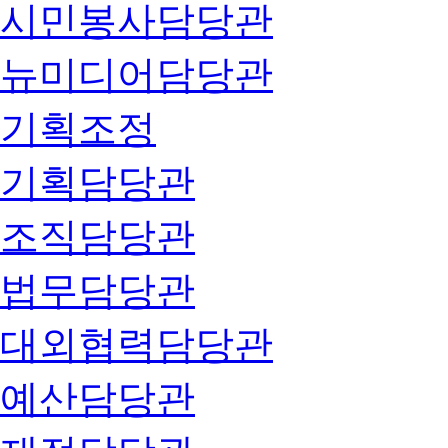
시민봉사담당관
뉴미디어담당관
기획조정
기획담당관
조직담당관
법무담당관
대외협력담당관
예산담당관