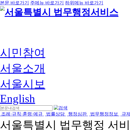
본문 바로가기
주메뉴 바로가기
하위메뉴 바로가기
시민참여
서울소개
서울시보
English
조례·규칙·훈령·예규
법률상담
행정심판
법무행정정보
규
서울특별시 법무행정 서