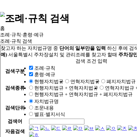
홈
조례·규칙·훈령·예규
조례·규칙 검색
찾고자 하는 자치법규명 중
단어의 일부만을 입력
하신 후에 검
예)
서울특별시 주차장설치 및 관리조례를 찾고자 할때
주차장만
검색 조건 입력
조례·규칙
검색구분
훈령·예규
현행자치법규
연혁자치법규
폐지자치법규
검색종류
현행자치법규 + 연혁자치법규
연혁자치법규 
현행자치법규 + 연혁자치법규 + 폐지자치법규
자치법규명
검색단위
조문내용
별표·별지서식
검색어
자음검색