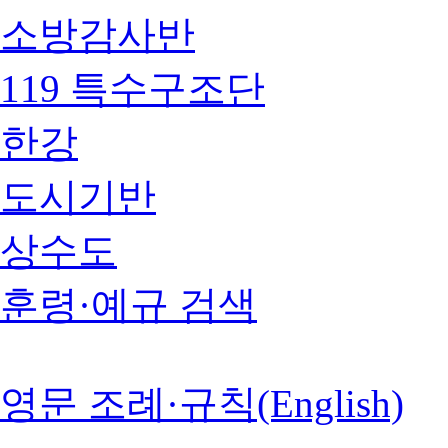
소방감사반
119 특수구조단
한강
도시기반
상수도
훈령·예규 검색
영문 조례·규칙(English)