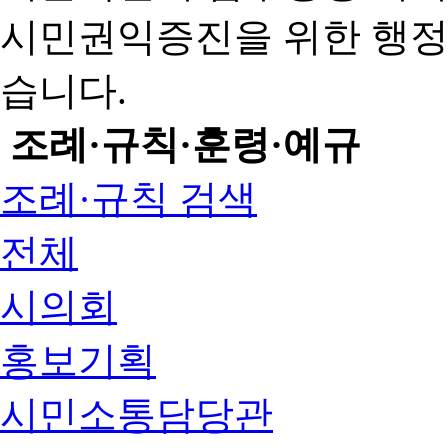
시민권익증진을 위한 행
습니다.
조례·규칙·훈령·예규
조례·규칙 검색
전체
시의회
홍보기획
시민소통담당관