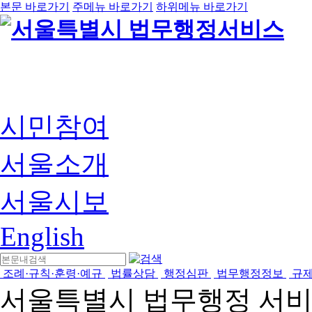
본문 바로가기
주메뉴 바로가기
하위메뉴 바로가기
시민참여
서울소개
서울시보
English
조례·규칙·훈령·예규
법률상담
행정심판
법무행정정보
규
서울특별시 법무행정 서