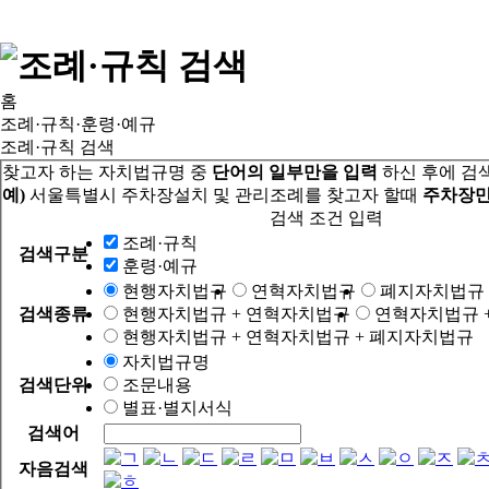
홈
조례·규칙·훈령·예규
조례·규칙 검색
찾고자 하는 자치법규명 중
단어의 일부만을 입력
하신 후에 검
예)
서울특별시 주차장설치 및 관리조례를 찾고자 할때
주차장만
검색 조건 입력
조례·규칙
검색구분
훈령·예규
현행자치법규
연혁자치법규
폐지자치법규
검색종류
현행자치법규 + 연혁자치법규
연혁자치법규 
현행자치법규 + 연혁자치법규 + 폐지자치법규
자치법규명
검색단위
조문내용
별표·별지서식
검색어
자음검색