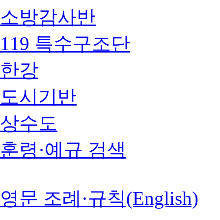
소방감사반
119 특수구조단
한강
도시기반
상수도
훈령·예규 검색
영문 조례·규칙(English)