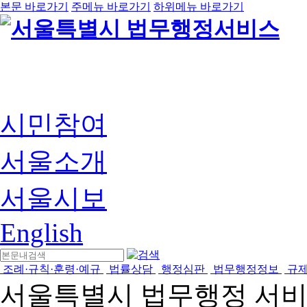
본문 바로가기
주메뉴 바로가기
하위메뉴 바로가기
시민참여
서울소개
서울시보
English
조례·규칙·훈령·예규
법률상담
행정심판
법무행정정보
규
서울특별시 법무행정 서