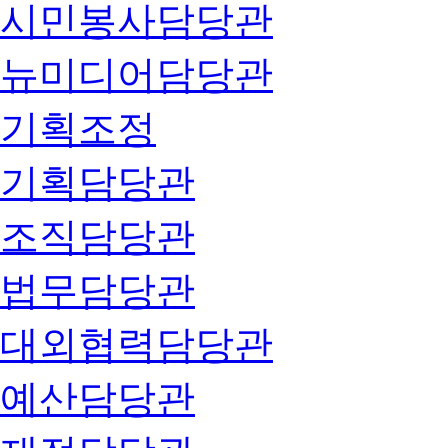
시민봉사담당관
뉴미디어담당관
기획조정
기획담당관
조직담당관
법무담당관
대외협력담당관
예산담당관