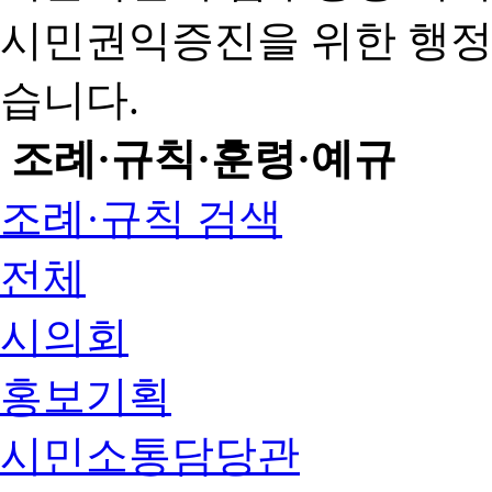
시민권익증진을 위한 행
습니다.
조례·규칙·훈령·예규
조례·규칙 검색
전체
시의회
홍보기획
시민소통담당관