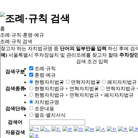
홈
조례·규칙·훈령·예규
조례·규칙 검색
찾고자 하는 자치법규명 중
단어의 일부만을 입력
하신 후에 검
예)
서울특별시 주차장설치 및 관리조례를 찾고자 할때
주차장만
검색 조건 입력
조례·규칙
검색구분
훈령·예규
현행자치법규
연혁자치법규
폐지자치법규
검색종류
현행자치법규 + 연혁자치법규
연혁자치법규 
현행자치법규 + 연혁자치법규 + 폐지자치법규
자치법규명
검색단위
조문내용
별표·별지서식
검색어
자음검색