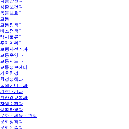
식품안전과
생활보건과
동물보호과
교통
교통정책과
버스정책과
택시물류과
주차계획과
보행자전거과
교통운영과
교통지도과
교통정보센터
기후환경
환경정책과
녹색에너지과
기후대기과
친환경교통과
자원순환과
생활환경과
문화ㆍ체육ㆍ관광
문화정책과
문화예술과