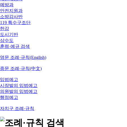
예방과
안전지원과
소방감사반
119 특수구조단
한강
도시기반
상수도
훈령·예규 검색
영문 조례·규칙(English)
중문 조례·규칙(中文)
입법예고
시장발의 입법예고
의원발의 입법예고
행정예고
자치구 조례·규칙