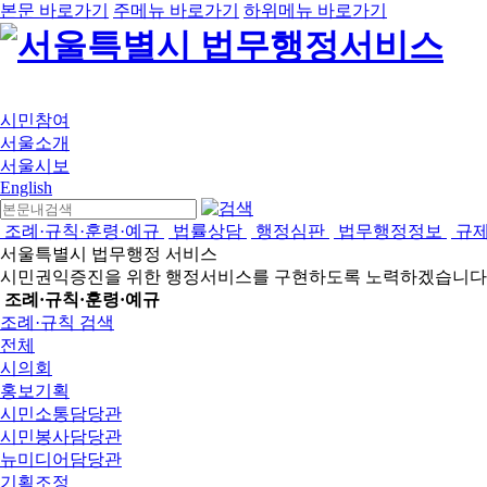
본문 바로가기
주메뉴 바로가기
하위메뉴 바로가기
시민참여
서울소개
서울시보
English
조례·규칙·훈령·예규
법률상담
행정심판
법무행정정보
규
서울특별시 법무행정 서비스
시민권익증진을 위한 행정서비스를 구현하도록 노력하겠습니다
조례·규칙·훈령·예규
조례·규칙 검색
전체
시의회
홍보기획
시민소통담당관
시민봉사담당관
뉴미디어담당관
기획조정