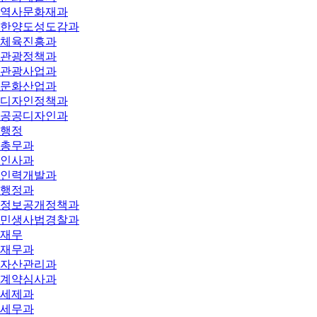
역사문화재과
한양도성도감과
체육진흥과
관광정책과
관광사업과
문화산업과
디자인정책과
공공디자인과
행정
총무과
인사과
인력개발과
행정과
정보공개정책과
민생사법경찰과
재무
재무과
자산관리과
계약심사과
세제과
세무과