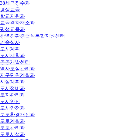
38세금징수과
평생교육
학교지원과
교육격차해소과
평생교육과
광역친환경급식통합지원센터
기술심사
도시계획
도시계획과
공공개발센터
역사도심관리과
지구단위계획과
시설계획과
도시정비과
토지관리과
도시안전
도시안전과
보도환경개선과
도로계획과
도로관리과
도로시설과