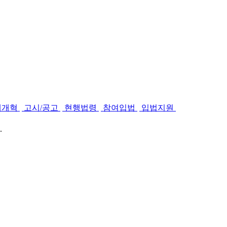
제개혁
고시/공고
현행법령
참여입법
입법지원
.