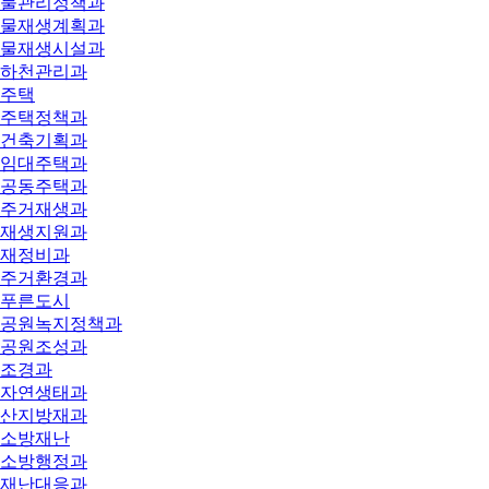
물관리정책과
물재생계획과
물재생시설과
하천관리과
주택
주택정책과
건축기획과
임대주택과
공동주택과
주거재생과
재생지원과
재정비과
주거환경과
푸른도시
공원녹지정책과
공원조성과
조경과
자연생태과
산지방재과
소방재난
소방행정과
재난대응과