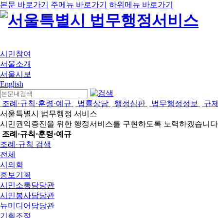
본문 바로가기
주메뉴 바로가기
하위메뉴 바로가기
시민참여
서울소개
서울시보
English
조례·규칙·훈령·예규
법률상담
행정심판
법무행정정보
규
서울특별시 법무행정 서비스
시민권익증진을 위한 행정서비스를 구현하도록 노력하겠습니다
조례·규칙·훈령·예규
조례·규칙 검색
전체
시의회
홍보기획
시민소통담당관
시민봉사담당관
뉴미디어담당관
기획조정