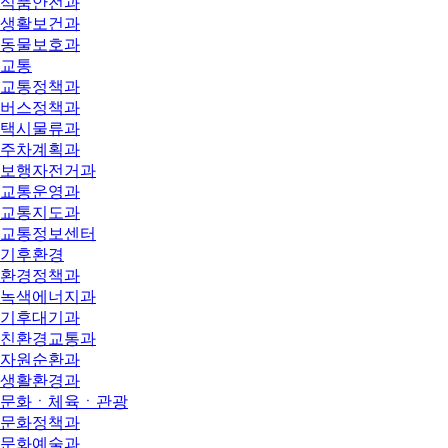
식품안전과
생활보건과
동물보호과
교통
교통정책과
버스정책과
택시물류과
주차계획과
보행자전거과
교통운영과
교통지도과
교통정보센터
기후환경
환경정책과
녹색에너지과
기후대기과
친환경교통과
자원순환과
생활환경과
문화ㆍ체육ㆍ관광
문화정책과
문화예술과