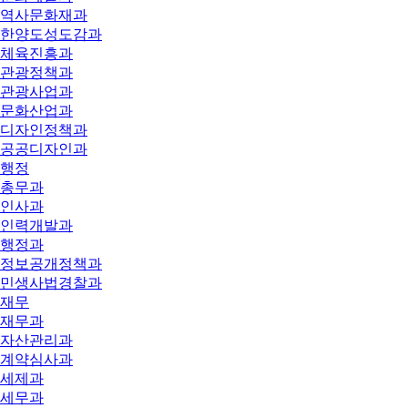
역사문화재과
한양도성도감과
체육진흥과
관광정책과
관광사업과
문화산업과
디자인정책과
공공디자인과
행정
총무과
인사과
인력개발과
행정과
정보공개정책과
민생사법경찰과
재무
재무과
자산관리과
계약심사과
세제과
세무과