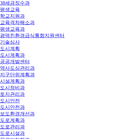
38세금징수과
평생교육
학교지원과
교육격차해소과
평생교육과
광역친환경급식통합지원센터
기술심사
도시계획
도시계획과
공공개발센터
역사도심관리과
지구단위계획과
시설계획과
도시정비과
토지관리과
도시안전
도시안전과
보도환경개선과
도로계획과
도로관리과
도로시설과