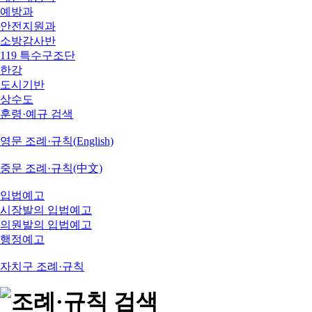
예방과
안전지원과
소방감사반
119 특수구조단
한강
도시기반
상수도
훈령·예규 검색
영문 조례·규칙(English)
중문 조례·규칙(中文)
입법예고
시장발의 입법예고
의원발의 입법예고
행정예고
자치구 조례·규칙