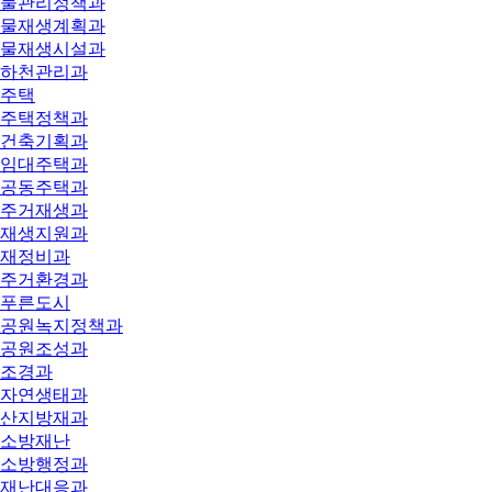
물관리정책과
물재생계획과
물재생시설과
하천관리과
주택
주택정책과
건축기획과
임대주택과
공동주택과
주거재생과
재생지원과
재정비과
주거환경과
푸른도시
공원녹지정책과
공원조성과
조경과
자연생태과
산지방재과
소방재난
소방행정과
재난대응과