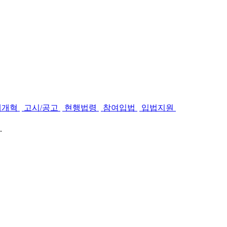
제개혁
고시/공고
현행법령
참여입법
입법지원
.