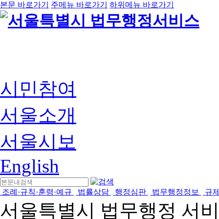
본문 바로가기
주메뉴 바로가기
하위메뉴 바로가기
시민참여
서울소개
서울시보
English
조례·규칙·훈령·예규
법률상담
행정심판
법무행정정보
규
서울특별시 법무행정 서