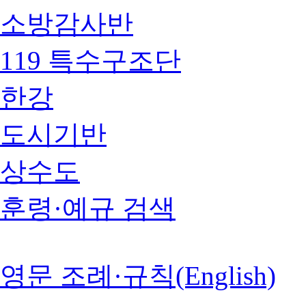
소방감사반
119 특수구조단
한강
도시기반
상수도
훈령·예규 검색
영문 조례·규칙(English)