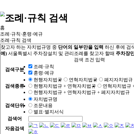
홈
조례·규칙·훈령·예규
조례·규칙 검색
찾고자 하는 자치법규명 중
단어의 일부만을 입력
하신 후에 검
예)
서울특별시 주차장설치 및 관리조례를 찾고자 할때
주차장만
검색 조건 입력
조례·규칙
검색구분
훈령·예규
현행자치법규
연혁자치법규
폐지자치법규
검색종류
현행자치법규 + 연혁자치법규
연혁자치법규 
현행자치법규 + 연혁자치법규 + 폐지자치법규
자치법규명
검색단위
조문내용
별표·별지서식
검색어
자음검색