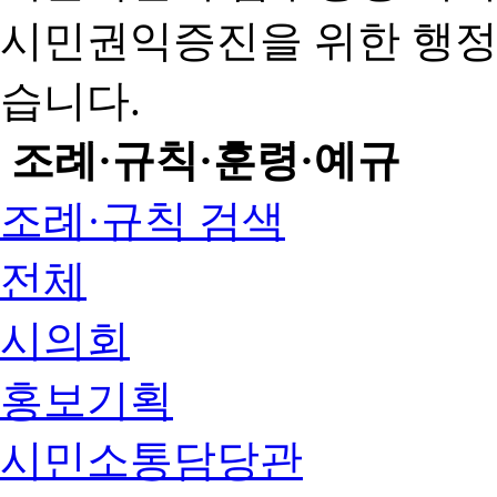
시민권익증진을 위한 행
습니다.
조례·규칙·훈령·예규
조례·규칙 검색
전체
시의회
홍보기획
시민소통담당관