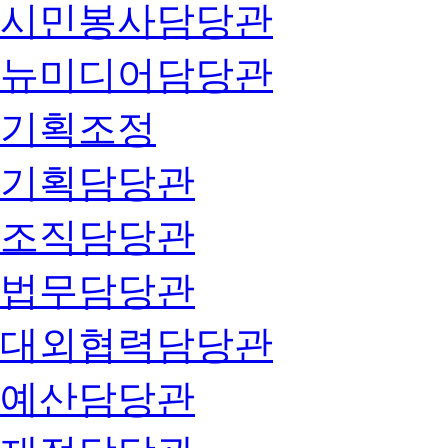
시민봉사담당관
뉴미디어담당관
기획조정
기획담당관
조직담당관
법무담당관
대외협력담당관
예산담당관