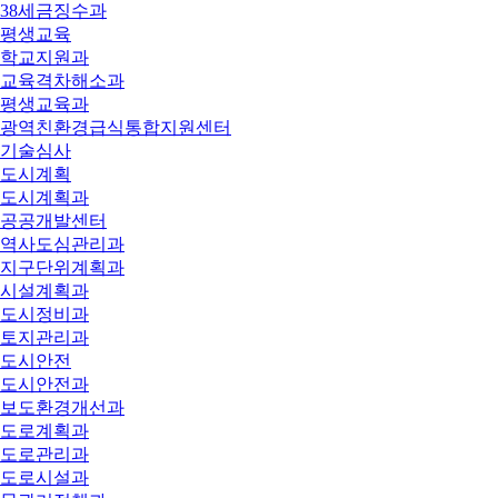
38세금징수과
평생교육
학교지원과
교육격차해소과
평생교육과
광역친환경급식통합지원센터
기술심사
도시계획
도시계획과
공공개발센터
역사도심관리과
지구단위계획과
시설계획과
도시정비과
토지관리과
도시안전
도시안전과
보도환경개선과
도로계획과
도로관리과
도로시설과