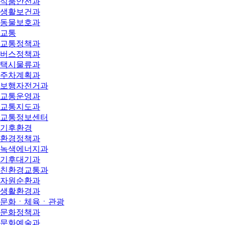
식품안전과
생활보건과
동물보호과
교통
교통정책과
버스정책과
택시물류과
주차계획과
보행자전거과
교통운영과
교통지도과
교통정보센터
기후환경
환경정책과
녹색에너지과
기후대기과
친환경교통과
자원순환과
생활환경과
문화ㆍ체육ㆍ관광
문화정책과
문화예술과