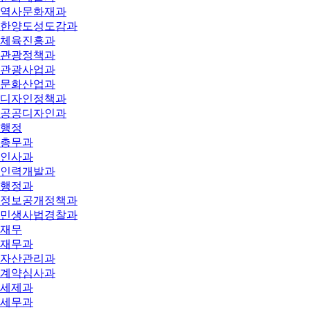
역사문화재과
한양도성도감과
체육진흥과
관광정책과
관광사업과
문화산업과
디자인정책과
공공디자인과
행정
총무과
인사과
인력개발과
행정과
정보공개정책과
민생사법경찰과
재무
재무과
자산관리과
계약심사과
세제과
세무과