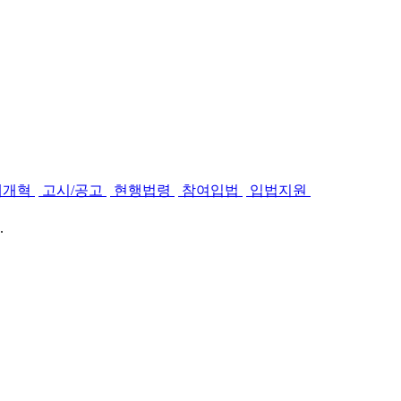
제개혁
고시/공고
현행법령
참여입법
입법지원
.