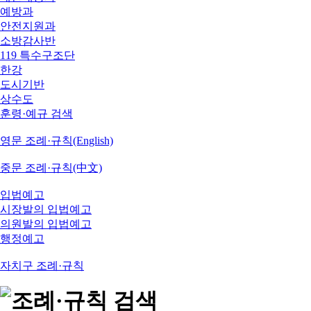
예방과
안전지원과
소방감사반
119 특수구조단
한강
도시기반
상수도
훈령·예규 검색
영문 조례·규칙(English)
중문 조례·규칙(中文)
입법예고
시장발의 입법예고
의원발의 입법예고
행정예고
자치구 조례·규칙