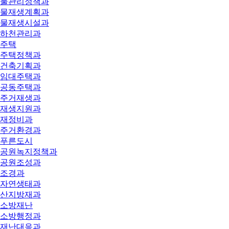
물관리정책과
물재생계획과
물재생시설과
하천관리과
주택
주택정책과
건축기획과
임대주택과
공동주택과
주거재생과
재생지원과
재정비과
주거환경과
푸른도시
공원녹지정책과
공원조성과
조경과
자연생태과
산지방재과
소방재난
소방행정과
재난대응과