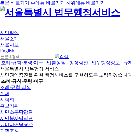
본문 바로가기
주메뉴 바로가기
하위메뉴 바로가기
시민참여
서울소개
서울시보
English
조례·규칙·훈령·예규
법률상담
행정심판
법무행정정보
규
서울특별시 법무행정 서비스
시민권익증진을 위한 행정서비스를 구현하도록 노력하겠습니다
조례·규칙·훈령·예규
조례·규칙 검색
전체
시의회
홍보기획
시민소통담당관
시민봉사담당관
뉴미디어담당관
기획조정