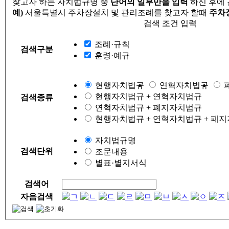
찾고자 하는 자치법규명 중
단어의 일부만을 입력
하신 후에
예)
서울특별시 주차장설치 및 관리조례를 찾고자 할때
주차
검색 조건 입력
조례·규칙
검색구분
훈령·예규
현행자치법규
연혁자치법규
현행자치법규 + 연혁자치법규
검색종류
연혁자치법규 + 폐지자치법규
현행자치법규 + 연혁자치법규 + 폐
자치법규명
검색단위
조문내용
별표·별지서식
검색어
자음검색