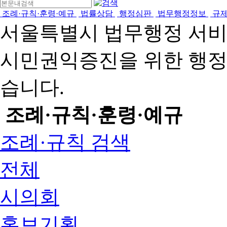
조례·규칙·훈령·예규
법률상담
행정심판
법무행정정보
규
서울특별시 법무행정 서
시민권익증진을 위한 행
습니다.
조례·규칙·훈령·예규
조례·규칙 검색
전체
시의회
홍보기획