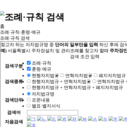
홈
조례·규칙·훈령·예규
조례·규칙 검색
찾고자 하는 자치법규명 중
단어의 일부만을 입력
하신 후에 검
예)
서울특별시 주차장설치 및 관리조례를 찾고자 할때
주차장만
검색 조건 입력
조례·규칙
검색구분
훈령·예규
현행자치법규
연혁자치법규
폐지자치법규
검색종류
현행자치법규 + 연혁자치법규
연혁자치법규 
현행자치법규 + 연혁자치법규 + 폐지자치법규
자치법규명
검색단위
조문내용
별표·별지서식
검색어
자음검색