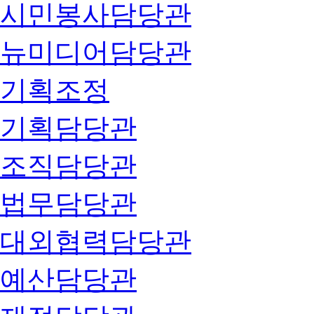
시민봉사담당관
뉴미디어담당관
기획조정
기획담당관
조직담당관
법무담당관
대외협력담당관
예산담당관