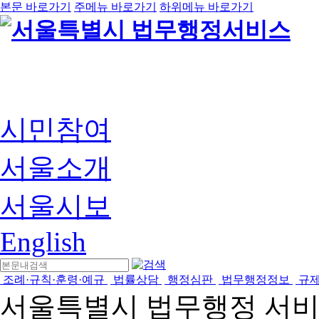
본문 바로가기
주메뉴 바로가기
하위메뉴 바로가기
시민참여
서울소개
서울시보
English
조례·규칙·훈령·예규
법률상담
행정심판
법무행정정보
규
서울특별시 법무행정 서