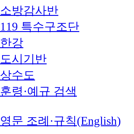
소방감사반
119 특수구조단
한강
도시기반
상수도
훈령·예규 검색
영문 조례·규칙(English)