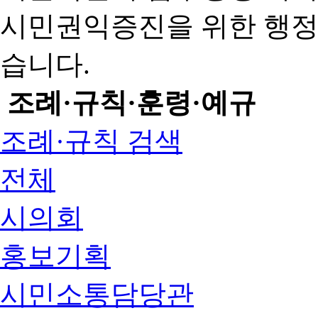
시민권익증진을 위한 행
습니다.
조례·규칙·훈령·예규
조례·규칙 검색
전체
시의회
홍보기획
시민소통담당관