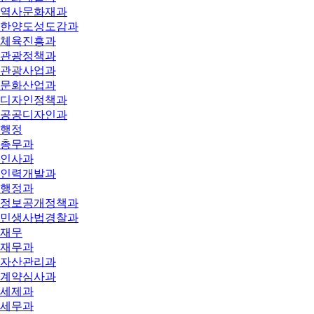
역사문화재과
한양도성도감과
체육진흥과
관광정책과
관광사업과
문화산업과
디자인정책과
공공디자인과
행정
총무과
인사과
인력개발과
행정과
정보공개정책과
민생사법경찰과
재무
재무과
자산관리과
계약심사과
세제과
세무과