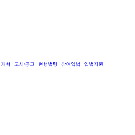
제개혁
고시/공고
현행법령
참여입법
입법지원
.