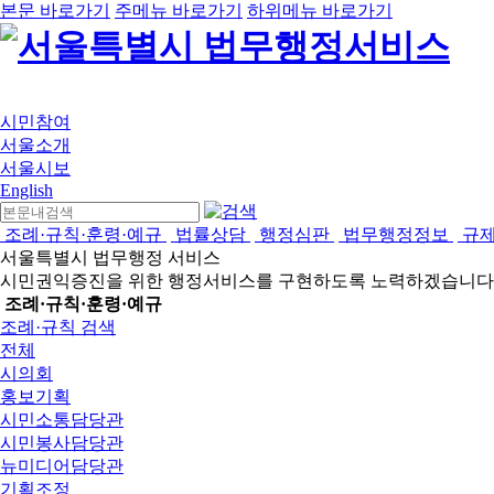
본문 바로가기
주메뉴 바로가기
하위메뉴 바로가기
시민참여
서울소개
서울시보
English
조례·규칙·훈령·예규
법률상담
행정심판
법무행정정보
규
서울특별시 법무행정 서비스
시민권익증진을 위한 행정서비스를 구현하도록 노력하겠습니다
조례·규칙·훈령·예규
조례·규칙 검색
전체
시의회
홍보기획
시민소통담당관
시민봉사담당관
뉴미디어담당관
기획조정