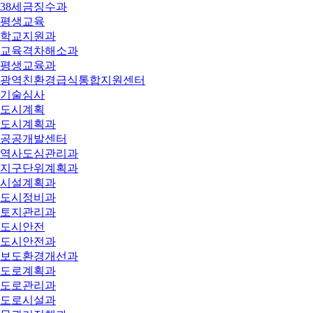
38세금징수과
평생교육
학교지원과
교육격차해소과
평생교육과
광역친환경급식통합지원센터
기술심사
도시계획
도시계획과
공공개발센터
역사도심관리과
지구단위계획과
시설계획과
도시정비과
토지관리과
도시안전
도시안전과
보도환경개선과
도로계획과
도로관리과
도로시설과