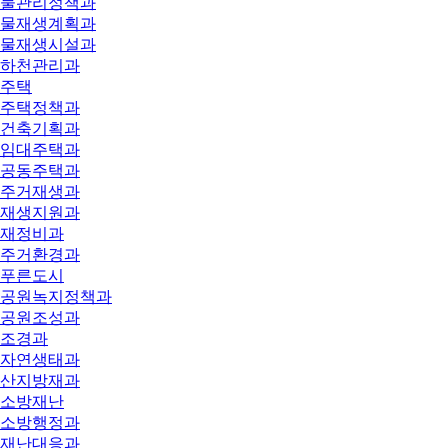
물관리정책과
물재생계획과
물재생시설과
하천관리과
주택
주택정책과
건축기획과
임대주택과
공동주택과
주거재생과
재생지원과
재정비과
주거환경과
푸른도시
공원녹지정책과
공원조성과
조경과
자연생태과
산지방재과
소방재난
소방행정과
재난대응과