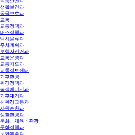
식품안전과
생활보건과
동물보호과
교통
교통정책과
버스정책과
택시물류과
주차계획과
보행자전거과
교통운영과
교통지도과
교통정보센터
기후환경
환경정책과
녹색에너지과
기후대기과
친환경교통과
자원순환과
생활환경과
문화ㆍ체육ㆍ관광
문화정책과
문화예술과