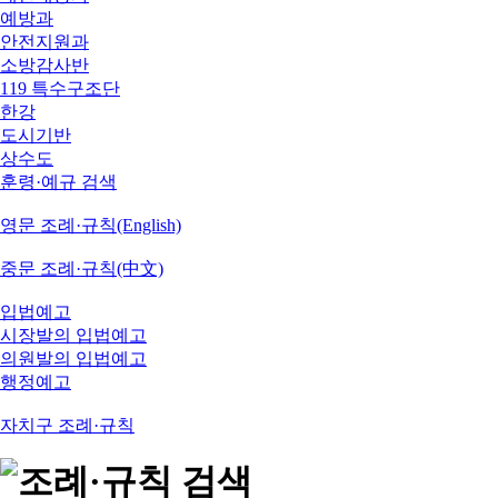
예방과
안전지원과
소방감사반
119 특수구조단
한강
도시기반
상수도
훈령·예규 검색
영문 조례·규칙(English)
중문 조례·규칙(中文)
입법예고
시장발의 입법예고
의원발의 입법예고
행정예고
자치구 조례·규칙