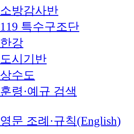
소방감사반
119 특수구조단
한강
도시기반
상수도
훈령·예규 검색
영문 조례·규칙(English)