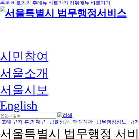
본문 바로가기
주메뉴 바로가기
하위메뉴 바로가기
시민참여
서울소개
서울시보
English
조례·규칙·훈령·예규
법률상담
행정심판
법무행정정보
규
서울특별시 법무행정 서