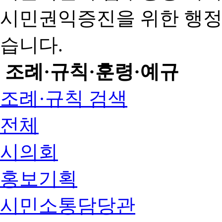
시민권익증진을 위한 행
습니다.
조례·규칙·훈령·예규
조례·규칙 검색
전체
시의회
홍보기획
시민소통담당관