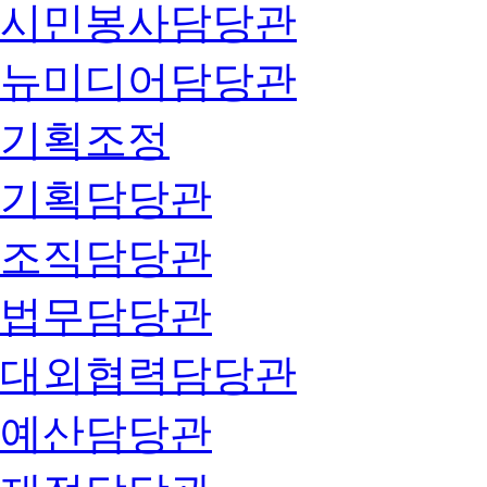
시민봉사담당관
뉴미디어담당관
기획조정
기획담당관
조직담당관
법무담당관
대외협력담당관
예산담당관