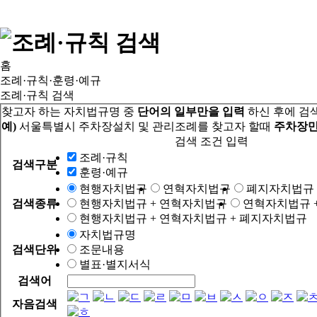
홈
조례·규칙·훈령·예규
조례·규칙 검색
찾고자 하는 자치법규명 중
단어의 일부만을 입력
하신 후에 검
예)
서울특별시 주차장설치 및 관리조례를 찾고자 할때
주차장만
검색 조건 입력
조례·규칙
검색구분
훈령·예규
현행자치법규
연혁자치법규
폐지자치법규
검색종류
현행자치법규 + 연혁자치법규
연혁자치법규 
현행자치법규 + 연혁자치법규 + 폐지자치법규
자치법규명
검색단위
조문내용
별표·별지서식
검색어
자음검색