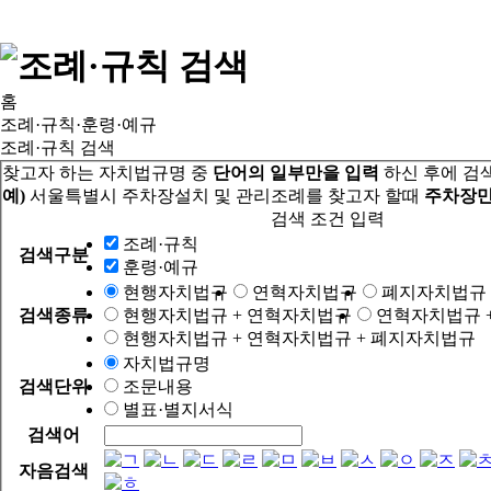
홈
조례·규칙·훈령·예규
조례·규칙 검색
찾고자 하는 자치법규명 중
단어의 일부만을 입력
하신 후에 검
예)
서울특별시 주차장설치 및 관리조례를 찾고자 할때
주차장만
검색 조건 입력
조례·규칙
검색구분
훈령·예규
현행자치법규
연혁자치법규
폐지자치법규
검색종류
현행자치법규 + 연혁자치법규
연혁자치법규 
현행자치법규 + 연혁자치법규 + 폐지자치법규
자치법규명
검색단위
조문내용
별표·별지서식
검색어
자음검색