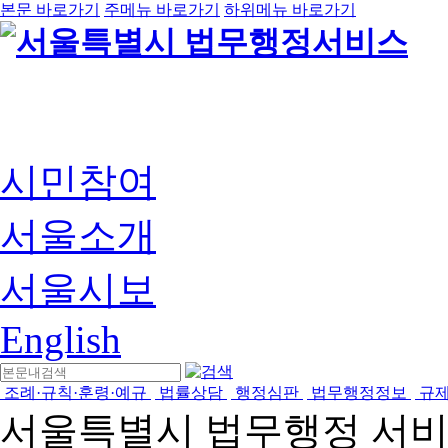
본문 바로가기
주메뉴 바로가기
하위메뉴 바로가기
시민참여
서울소개
서울시보
English
조례·규칙·훈령·예규
법률상담
행정심판
법무행정정보
규
서울특별시 법무행정 서