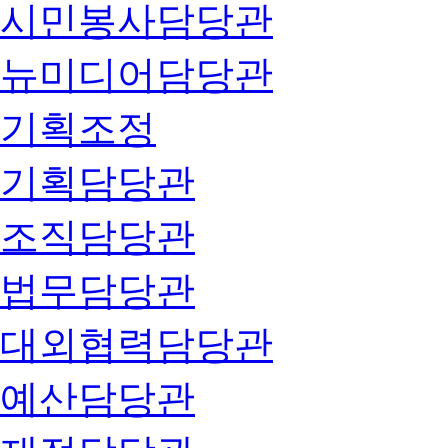
시민봉사담당관
뉴미디어담당관
기획조정
기획담당관
조직담당관
법무담당관
대외협력담당관
예산담당관