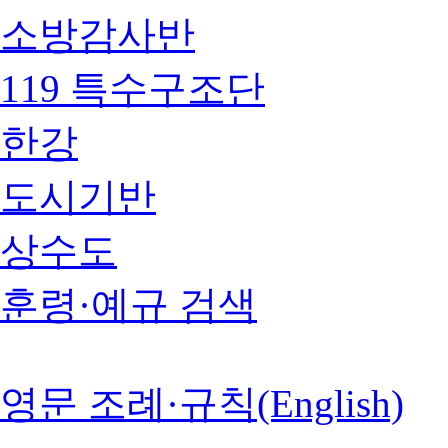
소방감사반
119 특수구조단
한강
도시기반
상수도
훈령·예규 검색
영문 조례·규칙(English)