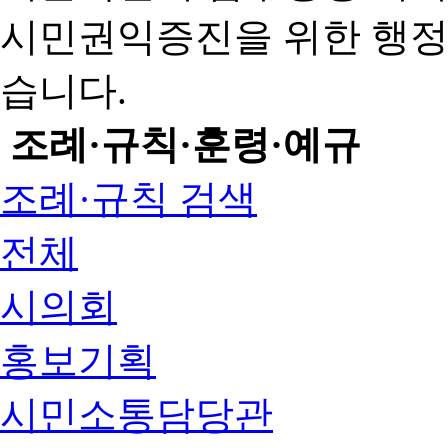
시민권익증진을 위한 행
습니다.
조례·규칙·훈령·예규
조례·규칙 검색
전체
시의회
홍보기획
시민소통담당관