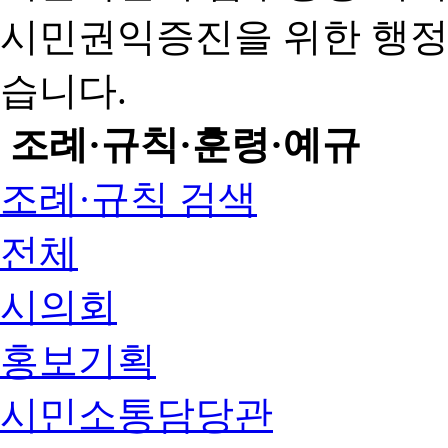
시민권익증진을 위한 행
습니다.
조례·규칙·훈령·예규
조례·규칙 검색
전체
시의회
홍보기획
시민소통담당관