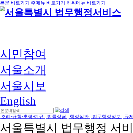
본문 바로가기
주메뉴 바로가기
하위메뉴 바로가기
시민참여
서울소개
서울시보
English
조례·규칙·훈령·예규
법률상담
행정심판
법무행정정보
규
서울특별시 법무행정 서