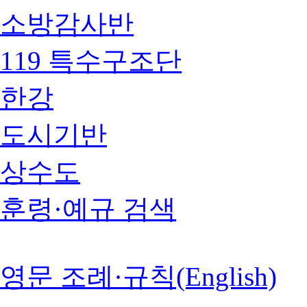
소방감사반
119 특수구조단
한강
도시기반
상수도
훈령·예규 검색
영문 조례·규칙(English)