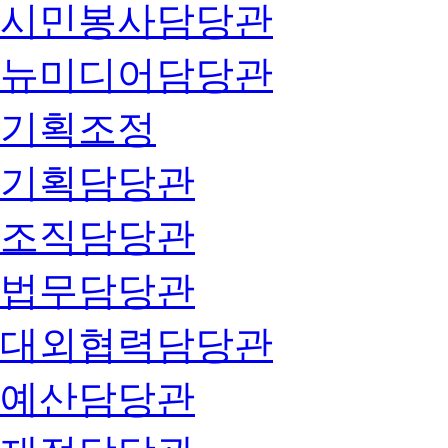
시민봉사담당관
뉴미디어담당관
기획조정
기획담당관
조직담당관
법무담당관
대외협력담당관
예산담당관