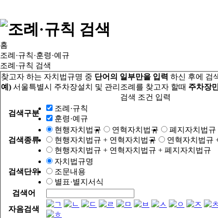
홈
조례·규칙·훈령·예규
조례·규칙 검색
찾고자 하는 자치법규명 중
단어의 일부만을 입력
하신 후에 검
예)
서울특별시 주차장설치 및 관리조례를 찾고자 할때
주차장만
검색 조건 입력
조례·규칙
검색구분
훈령·예규
현행자치법규
연혁자치법규
폐지자치법규
검색종류
현행자치법규 + 연혁자치법규
연혁자치법규 
현행자치법규 + 연혁자치법규 + 폐지자치법규
자치법규명
검색단위
조문내용
별표·별지서식
검색어
자음검색