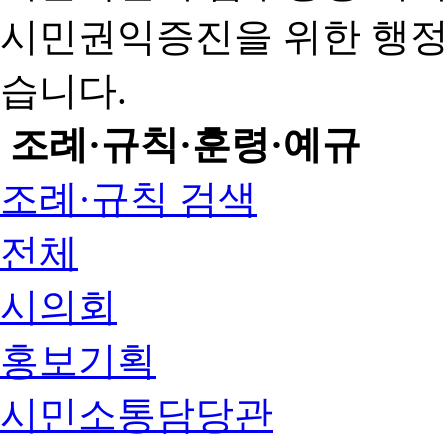
시민권익증진을 위한 행
습니다.
조례·규칙·훈령·예규
조례·규칙 검색
전체
시의회
홍보기획
시민소통담당관