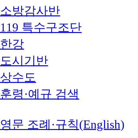
소방감사반
119 특수구조단
한강
도시기반
상수도
훈령·예규 검색
영문 조례·규칙(English)