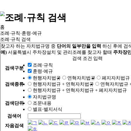
홈
조례·규칙·훈령·예규
조례·규칙 검색
찾고자 하는 자치법규명 중
단어의 일부만을 입력
하신 후에 검
예)
서울특별시 주차장설치 및 관리조례를 찾고자 할때
주차장만
검색 조건 입력
조례·규칙
검색구분
훈령·예규
현행자치법규
연혁자치법규
폐지자치법규
검색종류
현행자치법규 + 연혁자치법규
연혁자치법규 
현행자치법규 + 연혁자치법규 + 폐지자치법규
자치법규명
검색단위
조문내용
별표·별지서식
검색어
자음검색