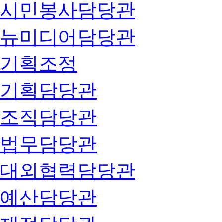
시민봉사담당관
뉴미디어담당관
기획조정
기획담당관
조직담당관
법무담당관
대외협력담당관
예산담당관