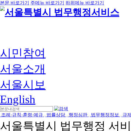
본문 바로가기
주메뉴 바로가기
하위메뉴 바로가기
시민참여
서울소개
서울시보
English
조례·규칙·훈령·예규
법률상담
행정심판
법무행정정보
규
서울특별시 법무행정 서