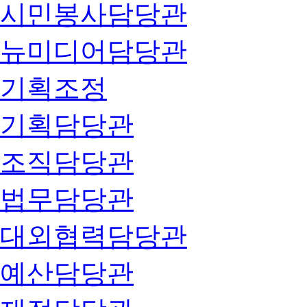
시민봉사담당관
뉴미디어담당관
기획조정
기획담당관
조직담당관
법무담당관
대외협력담당관
예산담당관