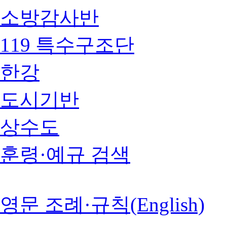
소방감사반
119 특수구조단
한강
도시기반
상수도
훈령·예규 검색
영문 조례·규칙(English)