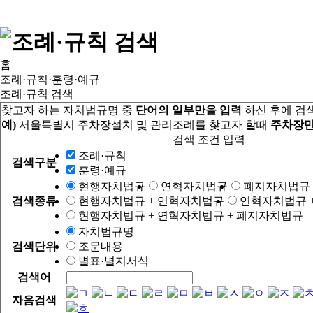
홈
조례·규칙·훈령·예규
조례·규칙 검색
찾고자 하는 자치법규명 중
단어의 일부만을 입력
하신 후에 검
예)
서울특별시 주차장설치 및 관리조례를 찾고자 할때
주차장만
검색 조건 입력
조례·규칙
검색구분
훈령·예규
현행자치법규
연혁자치법규
폐지자치법규
검색종류
현행자치법규 + 연혁자치법규
연혁자치법규 
현행자치법규 + 연혁자치법규 + 폐지자치법규
자치법규명
검색단위
조문내용
별표·별지서식
검색어
자음검색