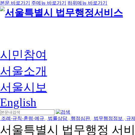
본문 바로가기
주메뉴 바로가기
하위메뉴 바로가기
시민참여
서울소개
서울시보
English
조례·규칙·훈령·예규
법률상담
행정심판
법무행정정보
규
서울특별시 법무행정 서