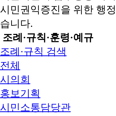
시민권익증진을 위한 행
습니다.
조례·규칙·훈령·예규
조례·규칙 검색
전체
시의회
홍보기획
시민소통담당관