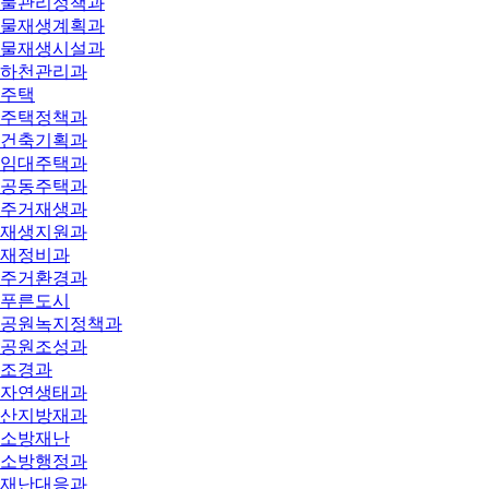
물관리정책과
물재생계획과
물재생시설과
하천관리과
주택
주택정책과
건축기획과
임대주택과
공동주택과
주거재생과
재생지원과
재정비과
주거환경과
푸른도시
공원녹지정책과
공원조성과
조경과
자연생태과
산지방재과
소방재난
소방행정과
재난대응과