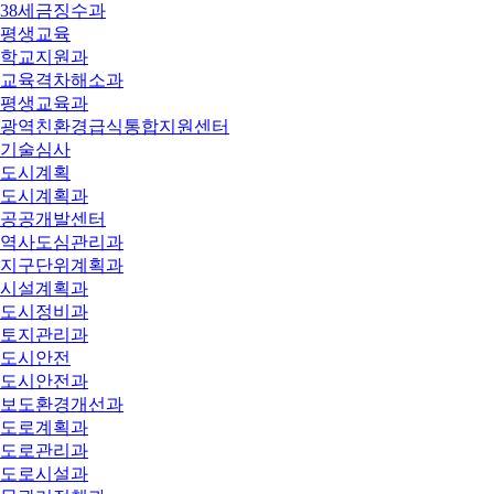
38세금징수과
평생교육
학교지원과
교육격차해소과
평생교육과
광역친환경급식통합지원센터
기술심사
도시계획
도시계획과
공공개발센터
역사도심관리과
지구단위계획과
시설계획과
도시정비과
토지관리과
도시안전
도시안전과
보도환경개선과
도로계획과
도로관리과
도로시설과