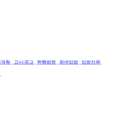
제개혁
고시/공고
현행법령
참여입법
입법지원
.