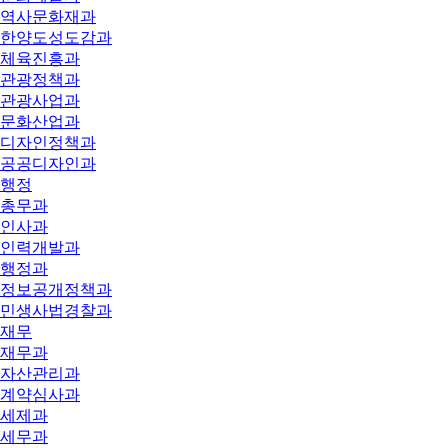
역사문화재과
한양도성도감과
체육진흥과
관광정책과
관광사업과
문화산업과
디자인정책과
공공디자인과
행정
총무과
인사과
인력개발과
행정과
정보공개정책과
민생사법경찰과
재무
재무과
자산관리과
계약심사과
세제과
세무과