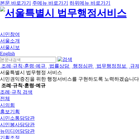
본문 바로가기
주메뉴 바로가기
하위메뉴 바로가기
시민참여
서울소개
서울시보
English
조례·규칙·훈령·예규
법률상담
행정심판
법무행정정보
규
서울특별시 법무행정 서비스
시민권익증진을 위한 행정서비스를 구현하도록 노력하겠습니다
조례·규칙·훈령·예규
조례·규칙 검색
전체
시의회
홍보기획
시민소통담당관
시민봉사담당관
뉴미디어담당관
기획조정