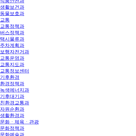
식품안전과
생활보건과
동물보호과
교통
교통정책과
버스정책과
택시물류과
주차계획과
보행자전거과
교통운영과
교통지도과
교통정보센터
기후환경
환경정책과
녹색에너지과
기후대기과
친환경교통과
자원순환과
생활환경과
문화ㆍ체육ㆍ관광
문화정책과
문화예술과