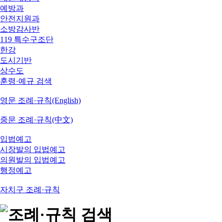
예방과
안전지원과
소방감사반
119 특수구조단
한강
도시기반
상수도
훈령·예규 검색
영문 조례·규칙(English)
중문 조례·규칙(中文)
입법예고
시장발의 입법예고
의원발의 입법예고
행정예고
자치구 조례·규칙