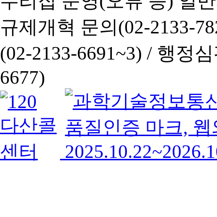
누리집 운영(오류 등) 일반사항
규제개혁 문의(02-2133-782
(02-2133-6691~3) /
행정심판 
6677)