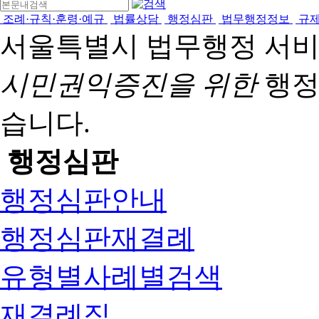
조례·규칙·훈령·예규
법률상담
행정심판
법무행정정보
규
서울특별시 법무행정 서
시민권익증진을 위한
행정
습니다.
행정심판
행정심판안내
행정심판재결례
유형별사례별검색
재결례집