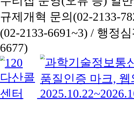
누리집 운영(오류 등) 일반사항
규제개혁 문의(02-2133-782
(02-2133-6691~3) /
행정심판 
6677)