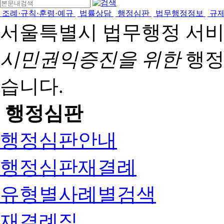
조례·규칙·훈령·예규
법률상담
행정심판
법무행정정보
규
서울특별시 법무행정 서
시민권익증진을 위한
행정
습니다.
행정심판
행정심판안내
행정심판재결례
유형별사례별검색
재결례집