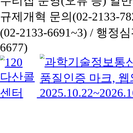
누리집 운영(오류 등) 일반사항
규제개혁 문의(02-2133-782
(02-2133-6691~3) /
행정심판 
6677)