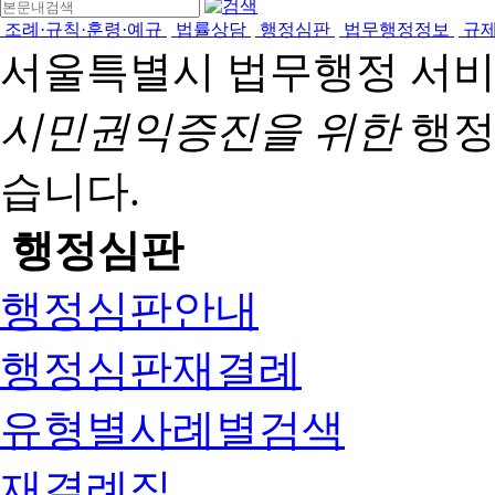
조례·규칙·훈령·예규
법률상담
행정심판
법무행정정보
규
서울특별시 법무행정 서
시민권익증진을 위한
행정
습니다.
행정심판
행정심판안내
행정심판재결례
유형별사례별검색
재결례집