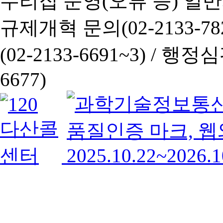
누리집 운영(오류 등) 일반사항
규제개혁 문의(02-2133-782
(02-2133-6691~3) /
행정심판 
6677)