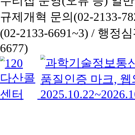
누리집 운영(오류 등) 일반사항
규제개혁 문의(02-2133-782
(02-2133-6691~3) /
행정심판 
6677)