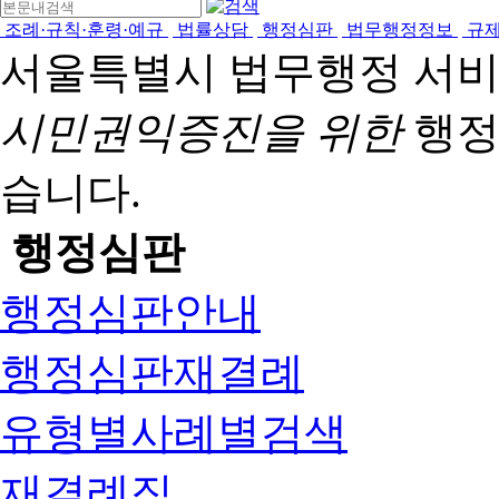
조례·규칙·훈령·예규
법률상담
행정심판
법무행정정보
규
서울특별시 법무행정 서
시민권익증진을 위한
행정
습니다.
행정심판
행정심판안내
행정심판재결례
유형별사례별검색
재결례집