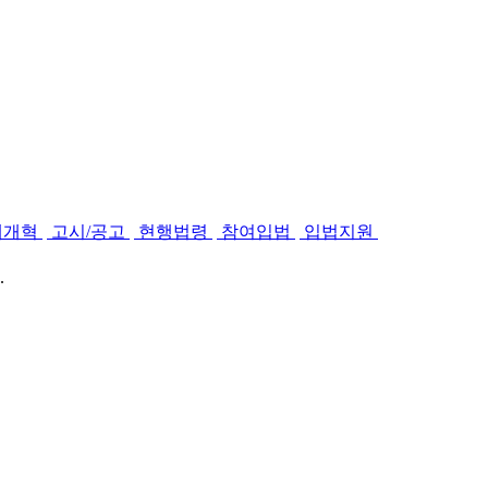
제개혁
고시/공고
현행법령
참여입법
입법지원
.