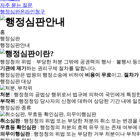
자주 묻는 질문
행정심판온라인청구
홈
행정심판
행정심판안내
행정청의 위법ㆍ부당한 처분 그밖에 공권력의 행사ㆍ불행사 등
기관에 제기
하는 권리구제 절차를 말합니다.
행정심판은 법원의 행정소송에 비하여
비용이 무료
이고,
절차가
행정심판 대상
처분
: 행정청의 공법상 행위로서 법규에 의하여 국민에게 특정
부작위
: 행정청잉 당사자의 신청에 대하여 상당한 기간 내에 일
행정심판 종류
취소심판
: 행정청의 위법 또는 부당한 처분의 취소 또는 변경을
무효등 확인심판
: 행정청의 처분의 효력 유무 또는 존재 여부에
의무이행심판
: 행정청의 위법 또는 부당한 거부 처분이나 부작