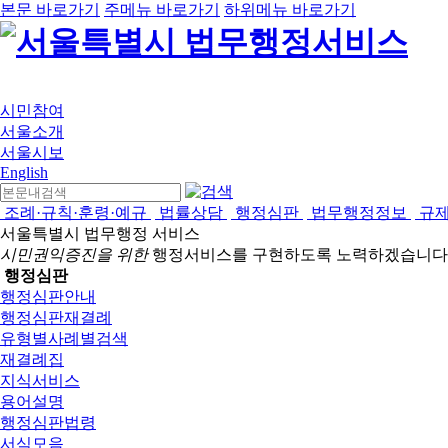
본문 바로가기
주메뉴 바로가기
하위메뉴 바로가기
시민참여
서울소개
서울시보
English
조례·규칙·훈령·예규
법률상담
행정심판
법무행정정보
규
서울특별시 법무행정 서비스
시민권익증진을 위한
행정서비스를 구현하도록 노력하겠습니다
행정심판
행정심판안내
행정심판재결례
유형별사례별검색
재결례집
지식서비스
용어설명
행정심판법령
서식모음