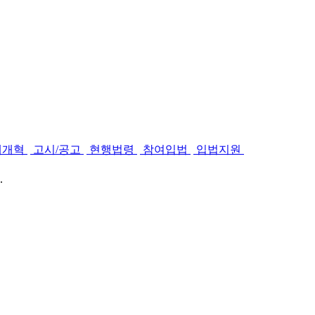
제개혁
고시/공고
현행법령
참여입법
입법지원
.