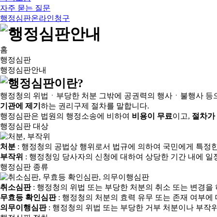
자주 묻는 질문
행정심판온라인청구
홈
행정심판
행정심판안내
행정청의 위법ㆍ부당한 처분 그밖에 공권력의 행사ㆍ불행사 등
기관에 제기
하는 권리구제 절차를 말합니다.
행정심판은 법원의 행정소송에 비하여
비용이 무료
이고,
절차가
행정심판 대상
처분
: 행정청의 공법상 행위로서 법규에 의하여 국민에게 특정
부작위
: 행정청잉 당사자의 신청에 대하여 상당한 기간 내에 일
행정심판 종류
취소심판
: 행정청의 위법 또는 부당한 처분의 취소 또는 변경을
무효등 확인심판
: 행정청의 처분의 효력 유무 또는 존재 여부에
의무이행심판
: 행정청의 위법 또는 부당한 거부 처분이나 부작