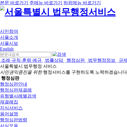
본문 바로가기
주메뉴 바로가기
하위메뉴 바로가기
시민참여
서울소개
서울시보
English
조례·규칙·훈령·예규
법률상담
행정심판
법무행정정보
규
서울특별시 법무행정 서비스
시민권익증진을 위한
행정서비스를 구현하도록 노력하겠습니다
행정심판
행정심판안내
행정심판재결례
유형별사례별검색
재결례집
지식서비스
용어설명
행정심판법령
서식모음