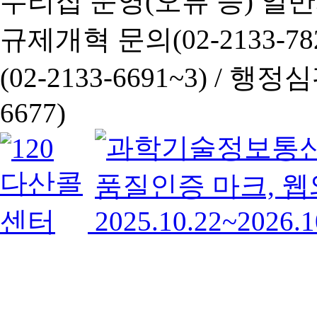
누리집 운영(오류 등) 일반사항
규제개혁 문의(02-2133-782
(02-2133-6691~3) /
행정심판 
6677)