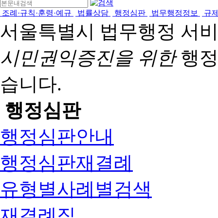
조례·규칙·훈령·예규
법률상담
행정심판
법무행정정보
규
서울특별시 법무행정 서
시민권익증진을 위한
행정
습니다.
행정심판
행정심판안내
행정심판재결례
유형별사례별검색
재결례집