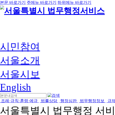
본문 바로가기
주메뉴 바로가기
하위메뉴 바로가기
시민참여
서울소개
서울시보
English
조례·규칙·훈령·예규
법률상담
행정심판
법무행정정보
규
서울특별시 법무행정 서