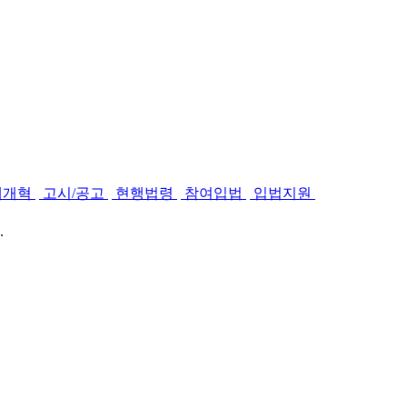
제개혁
고시/공고
현행법령
참여입법
입법지원
.