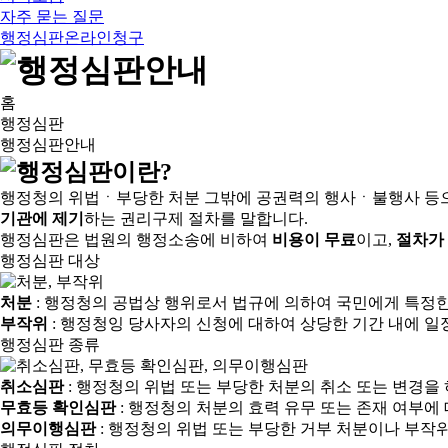
자주 묻는 질문
행정심판온라인청구
홈
행정심판
행정심판안내
행정청의 위법ㆍ부당한 처분 그밖에 공권력의 행사ㆍ불행사 등
기관에 제기
하는 권리구제 절차를 말합니다.
행정심판은 법원의 행정소송에 비하여
비용이 무료
이고,
절차가
행정심판 대상
처분
: 행정청의 공법상 행위로서 법규에 의하여 국민에게 특정
부작위
: 행정청잉 당사자의 신청에 대하여 상당한 기간 내에 일
행정심판 종류
취소심판
: 행정청의 위법 또는 부당한 처분의 취소 또는 변경을
무효등 확인심판
: 행정청의 처분의 효력 유무 또는 존재 여부에
의무이행심판
: 행정청의 위법 또는 부당한 거부 처분이나 부작