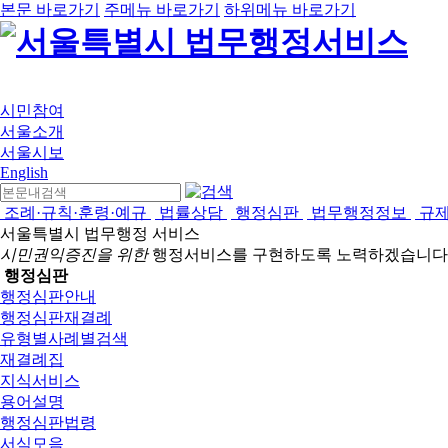
본문 바로가기
주메뉴 바로가기
하위메뉴 바로가기
시민참여
서울소개
서울시보
English
조례·규칙·훈령·예규
법률상담
행정심판
법무행정정보
규
서울특별시 법무행정 서비스
시민권익증진을 위한
행정서비스를 구현하도록 노력하겠습니다
행정심판
행정심판안내
행정심판재결례
유형별사례별검색
재결례집
지식서비스
용어설명
행정심판법령
서식모음