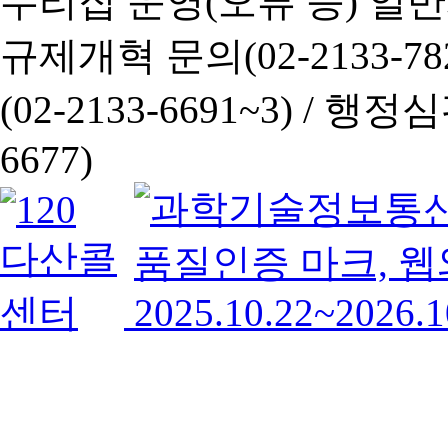
누리집 운영(오류 등) 일반사항
규제개혁 문의(02-2133-782
(02-2133-6691~3) /
행정심판 
6677)