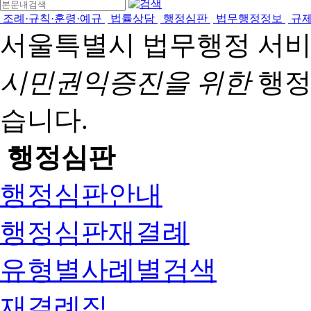
조례·규칙·훈령·예규
법률상담
행정심판
법무행정정보
규
서울특별시 법무행정 서
시민권익증진을 위한
행정
습니다.
행정심판
행정심판안내
행정심판재결례
유형별사례별검색
재결례집