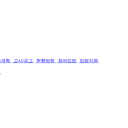
제개혁
고시/공고
현행법령
참여입법
입법지원
.