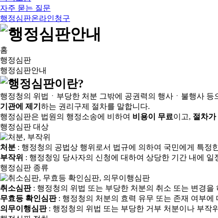
자주 묻는 질문
행정심판온라인청구
홈
행정심판
행정심판안내
행정청의 위법ㆍ부당한 처분 그밖에 공권력의 행사ㆍ불행사 등
기관에 제기
하는 권리구제 절차를 말합니다.
행정심판은 법원의 행정소송에 비하여
비용이 무료
이고,
절차가
행정심판 대상
처분
: 행정청의 공법상 행위로서 법규에 의하여 국민에게 특정
부작위
: 행정청잉 당사자의 신청에 대하여 상당한 기간 내에 일
행정심판 종류
취소심판
: 행정청의 위법 또는 부당한 처분의 취소 또는 변경을
무효등 확인심판
: 행정청의 처분의 효력 유무 또는 존재 여부에
의무이행심판
: 행정청의 위법 또는 부당한 거부 처분이나 부작