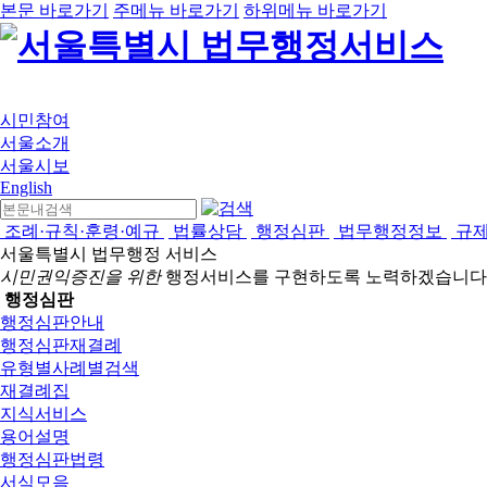
본문 바로가기
주메뉴 바로가기
하위메뉴 바로가기
시민참여
서울소개
서울시보
English
조례·규칙·훈령·예규
법률상담
행정심판
법무행정정보
규
서울특별시 법무행정 서비스
시민권익증진을 위한
행정서비스를 구현하도록 노력하겠습니다
행정심판
행정심판안내
행정심판재결례
유형별사례별검색
재결례집
지식서비스
용어설명
행정심판법령
서식모음