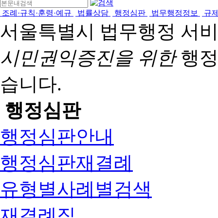
조례·규칙·훈령·예규
법률상담
행정심판
법무행정정보
규
서울특별시 법무행정 서
시민권익증진을 위한
행정
습니다.
행정심판
행정심판안내
행정심판재결례
유형별사례별검색
재결례집