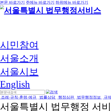
본문 바로가기
주메뉴 바로가기
하위메뉴 바로가기
시민참여
서울소개
서울시보
English
조례·규칙·훈령·예규
법률상담
행정심판
법무행정정보
규
서울특별시 법무행정 서