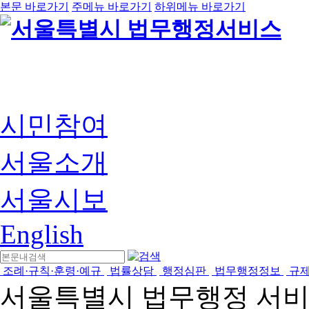
본문 바로가기
주메뉴 바로가기
하위메뉴 바로가기
시민참여
서울소개
서울시보
English
조례·규칙·훈령·예규
법률상담
행정심판
법무행정정보
규
서울특별시 법무행정 서