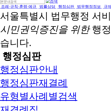
조례·규칙·훈령·예규
법률상담
행정심판
법무행정정보
규
서울특별시 법무행정 서
시민권익증진을 위한
행정
습니다.
행정심판
행정심판안내
행정심판재결례
유형별사례별검색
재결례집