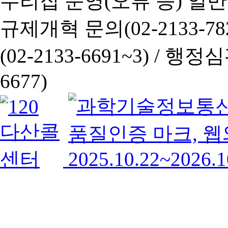
누리집 운영(오류 등) 일반사항
규제개혁 문의(02-2133-782
(02-2133-6691~3) /
행정심판 
6677)