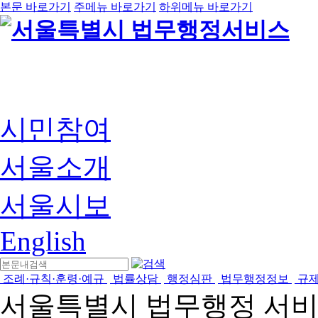
본문 바로가기
주메뉴 바로가기
하위메뉴 바로가기
시민참여
서울소개
서울시보
English
조례·규칙·훈령·예규
법률상담
행정심판
법무행정정보
규
서울특별시 법무행정 서