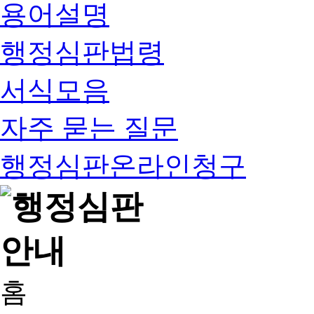
용어설명
행정심판법령
서식모음
자주 묻는 질문
행정심판온라인청구
홈