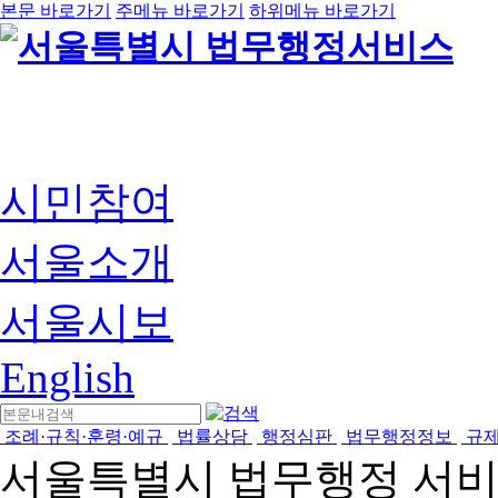
본문 바로가기
주메뉴 바로가기
하위메뉴 바로가기
시민참여
서울소개
서울시보
English
조례·규칙·훈령·예규
법률상담
행정심판
법무행정정보
규
서울특별시 법무행정 서