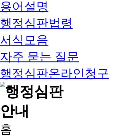
용어설명
행정심판법령
서식모음
자주 묻는 질문
행정심판온라인청구
홈