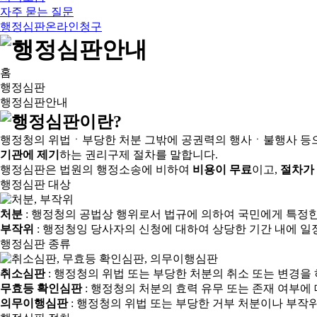
자주 묻는 질문
행정심판온라인청구
홈
행정심판
행정심판안내
행정청의 위법ㆍ부당한 처분 그밖에 공권력의 행사ㆍ불행사 등
기관에 제기
하는 권리구제 절차를 말합니다.
행정심판은 법원의 행정소송에 비하여
비용이 무료
이고,
절차가
행정심판 대상
처분
: 행정청의 공법상 행위로서 법규에 의하여 국민에게 특정
부작위
: 행정청잉 당사자의 신청에 대하여 상당한 기간 내에 일
행정심판 종류
취소심판
: 행정청의 위법 또는 부당한 처분의 취소 또는 변경을
무효등 확인심판
: 행정청의 처분의 효력 유무 또는 존재 여부에
의무이행심판
: 행정청의 위법 또는 부당한 거부 처분이나 부작