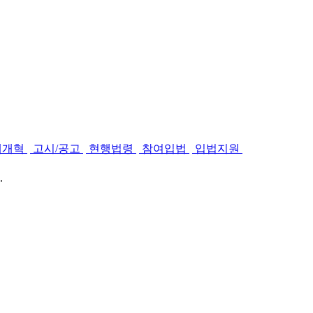
제개혁
고시/공고
현행법령
참여입법
입법지원
.