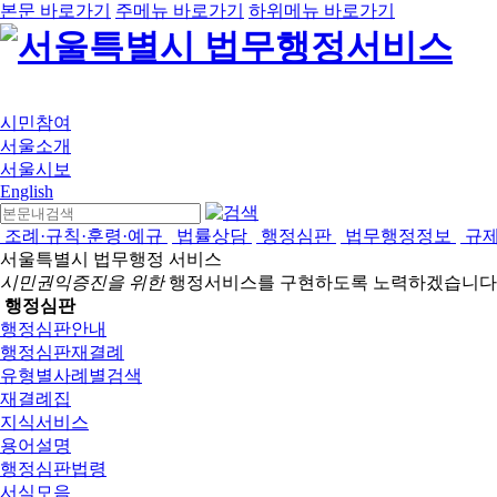
본문 바로가기
주메뉴 바로가기
하위메뉴 바로가기
시민참여
서울소개
서울시보
English
조례·규칙·훈령·예규
법률상담
행정심판
법무행정정보
규
서울특별시 법무행정 서비스
시민권익증진을 위한
행정서비스를 구현하도록 노력하겠습니다
행정심판
행정심판안내
행정심판재결례
유형별사례별검색
재결례집
지식서비스
용어설명
행정심판법령
서식모음